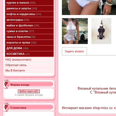
куртки и пальто
(552)
джинсы и шорты
(194)
кофты и кардиганы
(474)
аксессуары
(505)
майки и футболки
(105)
сумки и клатчи
(377)
часы и браслеты
(38)
корсеты и чулки
(130)
ДЛЯ ДОМА
(394)
Задать вопрос
КОСМЕТИКА
(12)
FAQ (вопрос/ответ)
Обратная связь
Мы В Контакте
Форма входа
Вязаный купальник белы
Войти через uID
С "Вязаный куп
Старая форма входа
Интнернет-магазин shop-miss.ru: 
Статистика