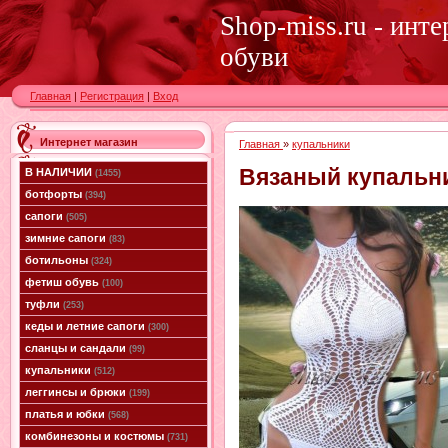
Shop-miss.ru - инт
обуви
Главная
|
Регистрация
|
Вход
Интернет магазин
Главная
»
купальники
Вязаный купальн
В НАЛИЧИИ
(1455)
ботфорты
(394)
сапоги
(505)
зимние сапоги
(83)
ботильоны
(324)
фетиш обувь
(100)
туфли
(253)
кеды и летние сапоги
(300)
сланцы и сандали
(99)
купальники
(512)
леггинсы и брюки
(199)
платья и юбки
(568)
комбинезоны и костюмы
(731)