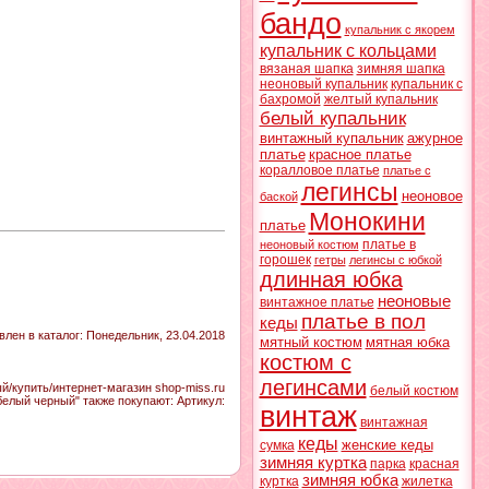
бандо
купальник с якорем
купальник с кольцами
вязаная шапка
зимняя шапка
неоновый купальник
купальник с
бахромой
желтый купальник
белый купальник
винтажный купальник
ажурное
платье
красное платье
коралловое платье
платье с
легинсы
неоновое
баской
Монокини
платье
платье в
неоновый костюм
горошек
гетры
легинсы с юбкой
длинная юбка
неоновые
винтажное платье
платье в пол
кеды
влен в каталог
: Понедельник, 23.04.2018
мятный костюм
мятная юбка
костюм с
легинсами
/купить/интернет-магазин shop-miss.ru
белый костюм
белый черный" также покупают:
Артикул
:
винтаж
винтажная
кеды
женские кеды
сумка
зимняя куртка
парка
красная
зимняя юбка
куртка
жилетка