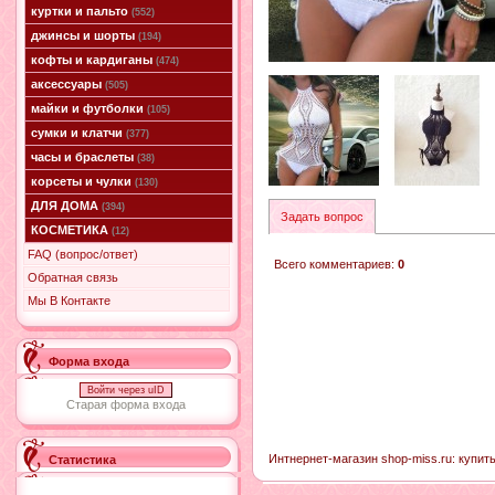
куртки и пальто
(552)
джинсы и шорты
(194)
кофты и кардиганы
(474)
аксессуары
(505)
майки и футболки
(105)
сумки и клатчи
(377)
часы и браслеты
(38)
корсеты и чулки
(130)
ДЛЯ ДОМА
(394)
Задать вопрос
КОСМЕТИКА
(12)
FAQ (вопрос/ответ)
Всего комментариев
:
0
Обратная связь
Мы В Контакте
Форма входа
Войти через uID
Старая форма входа
Интнернет-магазин shop-miss.ru: купить
Статистика