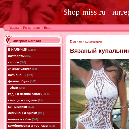
Shop-miss.ru - инт
Главная
|
Регистрация
|
Вход
Интернет магазин
Главная
»
купальники
Вязаный купальни
В НАЛИЧИИ
(1455)
ботфорты
(394)
сапоги
(505)
зимние сапоги
(83)
ботильоны
(324)
фетиш обувь
(100)
туфли
(253)
кеды и летние сапоги
(300)
сланцы и сандали
(99)
купальники
(512)
леггинсы и брюки
(199)
платья и юбки
(568)
комбинезоны и костюмы
(731)