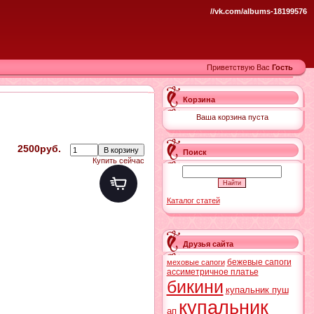
//vk.com/albums-18199576
Приветствую Вас
Гость
Корзина
Ваша корзина пуста
2500руб.
Поиск
Купить сейчас
Каталог статей
Друзья сайта
бежевые сапоги
меховые сапоги
ассиметричное платье
бикини
купальник пуш
купальник
ап