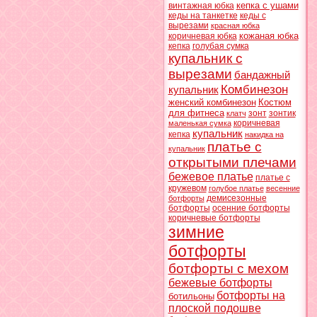
кепка с ушами
винтажная юбка
кеды на танкетке
кеды с
вырезами
красная юбка
кожаная юбка
коричневая юбка
кепка
голубая сумка
купальник с
вырезами
бандажный
Комбинезон
купальник
женский комбинезон
Костюм
для фитнеса
зонт
зонтик
клатч
коричневая
маленькая сумка
купальник
кепка
накидка на
платье с
купальник
открытыми плечами
бежевое платье
платье с
кружевом
голубое платье
весенние
демисезонные
ботфорты
ботфорты
осенние ботфорты
коричневые ботфорты
зимние
ботфорты
ботфорты с мехом
бежевые ботфорты
ботфорты на
ботильоны
плоской подошве