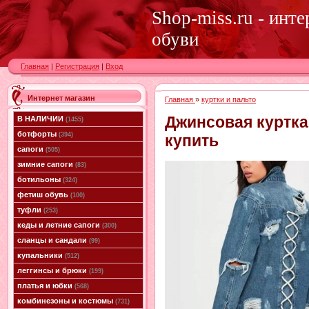
Shop-miss.ru - инт
обуви
Главная
|
Регистрация
|
Вход
Интернет магазин
Главная
»
куртки и пальто
Джинсовая куртка
В НАЛИЧИИ
(1455)
ботфорты
(394)
купить
сапоги
(505)
зимние сапоги
(83)
ботильоны
(324)
фетиш обувь
(100)
туфли
(253)
кеды и летние сапоги
(300)
сланцы и сандали
(99)
купальники
(512)
леггинсы и брюки
(199)
платья и юбки
(568)
комбинезоны и костюмы
(731)