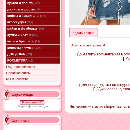
куртки и пальто
(552)
джинсы и шорты
(194)
кофты и кардиганы
(474)
аксессуары
(505)
майки и футболки
(105)
Задать вопрос
сумки и клатчи
(377)
часы и браслеты
(38)
Всего комментариев
:
0
корсеты и чулки
(130)
Добавлять комментарии могут
ДЛЯ ДОМА
(394)
[
Ре
КОСМЕТИКА
(12)
FAQ (вопрос/ответ)
Обратная связь
Мы В Контакте
Джинсовая куртка со шнуровк
С "Джинсовая куртка
Форма входа
Войти через uID
Интнернет-магазин shop-miss.ru: к
Старая форма входа
Статистика