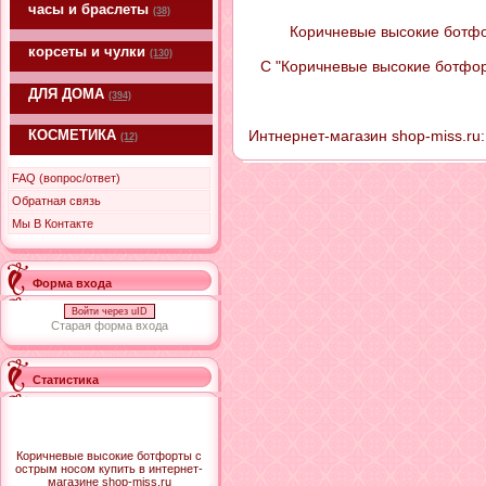
часы и браслеты
(38)
Коричневые высокие ботфо
корсеты и чулки
(130)
С "Коричневые высокие ботфор
ДЛЯ ДОМА
(394)
Интнернет-магазин shop-miss.ru:
КОСМЕТИКА
(12)
FAQ (вопрос/ответ)
Обратная связь
Мы В Контакте
Форма входа
Войти через uID
Старая форма входа
Статистика
Коричневые высокие ботфорты с
острым носом купить в интернет-
магазине shop-miss.ru