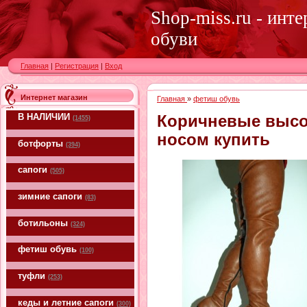
Shop-miss.ru - инт
обуви
Главная
|
Регистрация
|
Вход
Интернет магазин
Главная
»
фетиш обувь
В НАЛИЧИИ
Коричневые высо
(1455)
носом купить
ботфорты
(394)
сапоги
(505)
зимние сапоги
(83)
ботильоны
(324)
фетиш обувь
(100)
туфли
(253)
кеды и летние сапоги
(300)