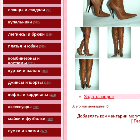
сланцы и сандали
(99)
купальники
(512)
леггинсы и брюки
(199)
платья и юбки
(568)
комбинезоны и
костюмы
(731)
куртки и пальто
(552)
джинсы и шорты
(194)
кофты и кардиганы
(474)
Задать вопрос
аксессуары
Всего комментариев
:
0
(505)
Добавлять комментарии могут
майки и футболки
(105)
[
Ре
сумки и клатчи
(377)