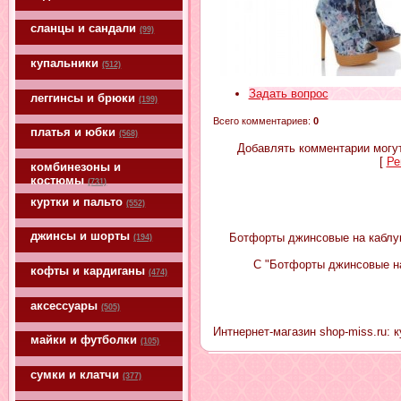
сланцы и сандали
(99)
купальники
(512)
Задать вопрос
леггинсы и брюки
(199)
Всего комментариев
:
0
платья и юбки
(568)
Добавлять комментарии могут
[
Ре
комбинезоны и
костюмы
(731)
куртки и пальто
(552)
джинсы и шорты
Ботфорты джинсовые на каблук
(194)
С "Ботфорты джинсовые на
кофты и кардиганы
(474)
аксессуары
(505)
Интнернет-магазин shop-miss.ru: 
майки и футболки
(105)
сумки и клатчи
(377)