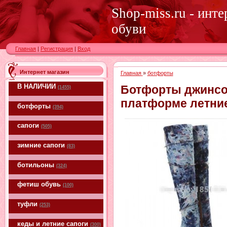
Shop-miss.ru - инт
обуви
Главная
|
Регистрация
|
Вход
Интернет магазин
Главная
»
ботфорты
В НАЛИЧИИ
Ботфорты джинсо
(1455)
платформе летние
ботфорты
(394)
сапоги
(505)
зимние сапоги
(83)
ботильоны
(324)
фетиш обувь
(100)
туфли
(253)
кеды и летние сапоги
(300)