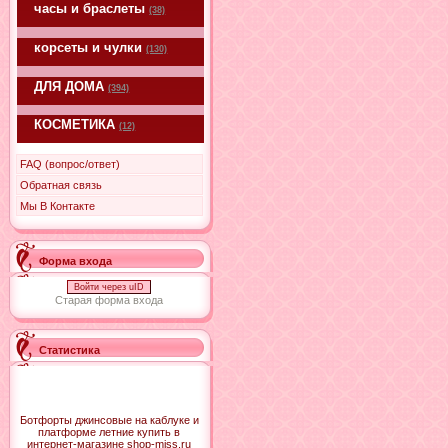
часы и браслеты
(38)
корсеты и чулки
(130)
ДЛЯ ДОМА
(394)
КОСМЕТИКА
(12)
FAQ (вопрос/ответ)
Обратная связь
Мы В Контакте
Форма входа
Войти через uID
Старая форма входа
Статистика
Ботфорты джинсовые на каблуке и
платформе летние купить в
интернет-магазине shop-miss.ru