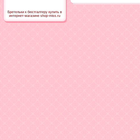
Бретельки к бюстгалтеру купить в
интернет-магазине shop-miss.ru