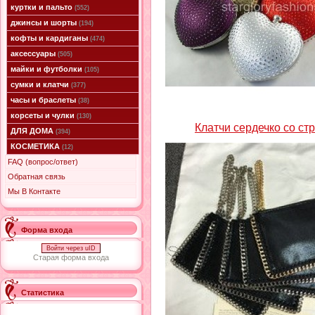
куртки и пальто
(552)
джинсы и шорты
(194)
кофты и кардиганы
(474)
аксессуары
(505)
майки и футболки
(105)
сумки и клатчи
(377)
часы и браслеты
(38)
корсеты и чулки
(130)
Клатчи сердечко со ст
ДЛЯ ДОМА
(394)
КОСМЕТИКА
(12)
FAQ (вопрос/ответ)
Обратная связь
Мы В Контакте
Форма входа
Войти через uID
Старая форма входа
Статистика