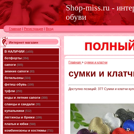
Shop-miss.ru - инт
обуви
Главная
|
Регистрация
|
Вход
Интернет магазин
В НАЛИЧИИ
(1455)
ботфорты
(394)
Главная
»
сумки и клатчи
сапоги
(505)
сумки и клатч
зимние сапоги
(83)
ботильоны
(324)
фетиш обувь
(100)
Доступно позиций
:
377
Сумки и клатчи куп
туфли
(253)
кеды и летние сапоги
(300)
сланцы и сандали
(99)
купальники
(512)
леггинсы и брюки
(199)
платья и юбки
(568)
комбинезоны и костюмы
(731)