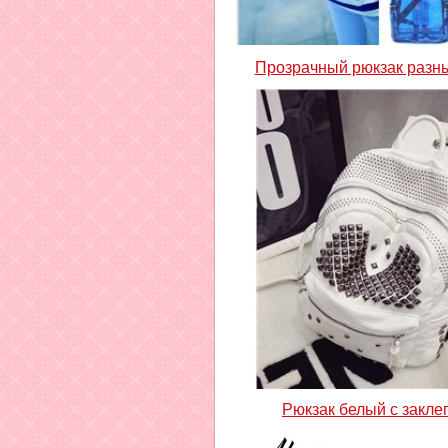
Прозрачный рюкзак разн
Рюкзак белый с закле