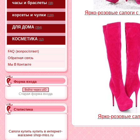
часы и браслеты
(38)
Ярко-розовые сапоги с
корсеты и чулки
(130)
ДЛЯ ДОМА
(394)
КОСМЕТИКА
(12)
FAQ (вопрос/ответ)
Обратная связь
Мы В Контакте
Форма входа
Войти через uID
Старая форма входа
Статистика
Ярко-розовые са
Сапоги купить купить в интернет-
магазине shop-miss.ru