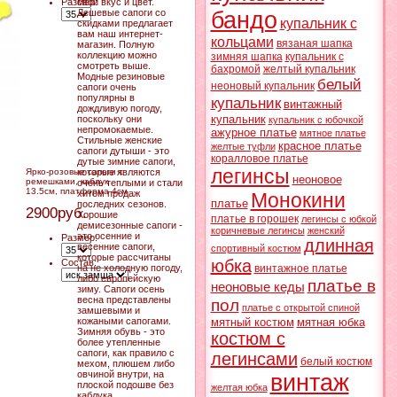
Размер:
свой вкус и цвет.
Дешевые сапоги со
бандо
купальник с
скидками предлагает
вам наш интернет-
кольцами
вязаная шапка
магазин. Полную
коллекцию можно
зимняя шапка
купальник с
смотреть выше.
бахромой
желтый купальник
Модные резиновые
белый
неоновый купальник
сапоги очень
популярны в
купальник
винтажный
дождливую погоду,
купальник
поскольку они
купальник с юбочкой
непромокаемые.
ажурное платье
мятное платье
Стильные женские
красное платье
желтые туфли
сапоги дутыши - это
коралловое платье
дутые зимние сапоги,
легинсы
Ярко-розовые сапоги с
которые являются
неоновое
ремешками, каблук
очень теплыми и стали
13.5см, платформа 4см
хитом продаж
Монокини
платье
последних сезонов.
2900руб.
Хорошие
платье в горошек
легинсы с юбкой
демисезонные сапоги -
коричневые легинсы
женский
это осенние и
Размер:
длинная
весенние сапоги,
спортивный костюм
которые рассчитаны
юбка
Состав:
на не холодную погоду,
винтажное платье
либо европейскую
платье в
неоновые кеды
зиму. Сапоги осень
весна представлены
пол
платье с открытой спиной
замшевыми и
кожаными сапогами.
мятный костюм
мятная юбка
Зимняя обувь - это
костюм с
более утепленные
сапоги, как правило с
легинсами
белый костюм
мехом, плюшем либо
овчиной внутри, на
винтаж
плоской подошве без
желтая юбка
каблука.