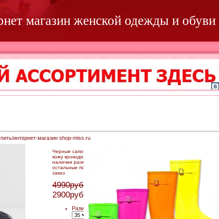
ернет магазин женской одежды и обуви
пить/интернет-магазин shop-miss.ru
Черные сапоги под
кожу крокодила, в
наличии размер 38,
остальные под
заказ
4990руб.
2900руб.
Размер: