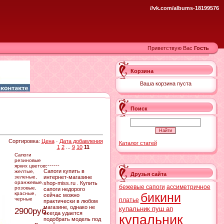
//vk.com/albums-18199576
Приветствую Вас
Гость
Корзина
Ваша корзина пуста
Поиск
Сортировка:
Цена
·
Дата добавления
Каталог статей
1
2
...
9
10
11
Сапоги
резиновые
--------
ярких цветов,
Сапоги купить в
желтые,
Друзья сайта
зеленые,
интернет-магазине
оранжевые,
shop-miss.ru . Купить
бежевые сапоги
ассиметричное
розовые,
сапоги недорого
красные,
бикини
сейчас можно
черные
платье
практически в любом
магазине, однако не
купальник пуш ап
2900руб.
всегда удается
купальник
подобрать модель под