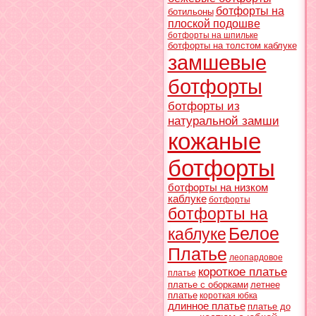
ботфорты на
ботильоны
плоской подошве
ботфорты на шпильке
ботфорты на толстом каблуке
замшевые
ботфорты
ботфорты из
натуральной замши
кожаные
ботфорты
ботфорты на низком
каблуке
ботфорты
ботфорты на
Белое
каблуке
Платье
леопардовое
короткое платье
платье
платье с оборками
летнее
платье
короткая юбка
длинное платье
платье до