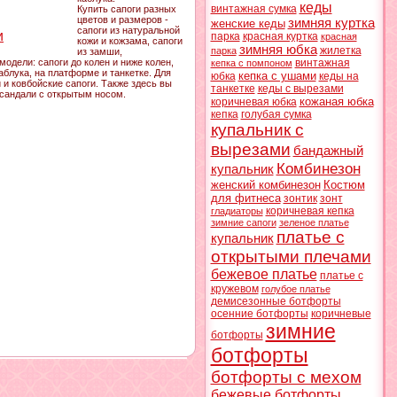
кеды
винтажная сумка
Купить сапоги разных
цветов и размеров -
зимняя куртка
женские кеды
сапоги из натуральной
и
парка
красная куртка
красная
кожи и кожзама, сапоги
зимняя юбка
жилетка
парка
из замши,
одели: сапоги до колен и ниже колен,
винтажная
кепка с помпоном
аблука, на платформе и танкетке. Для
кепка с ушами
юбка
кеды на
 и ковбойские сапоги. Также здесь вы
танкетке
кеды с вырезами
 сандали с открытым носом.
кожаная юбка
коричневая юбка
кепка
голубая сумка
купальник с
вырезами
бандажный
Комбинезон
купальник
женский комбинезон
Костюм
для фитнеса
зонтик
зонт
коричневая кепка
гладиаторы
зимние сапоги
зеленое платье
платье с
купальник
открытыми плечами
бежевое платье
платье с
кружевом
голубое платье
демисезонные ботфорты
осенние ботфорты
коричневые
зимние
ботфорты
ботфорты
ботфорты с мехом
бежевые ботфорты