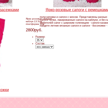
 засежками
Ярко-розовые сапоги с ремешкам
полусапожки и сапоги с мехом. Представлены разные м
Ярко розовые сапожки,
сапоги-чулки, лакированные сапоги на каблуке, и без к
каблук 13.5см,
любителей сапог с широким голенищем - сапоги казаки
платформа 3см
найдете летние вязаные сапоги и сапоги - босоножки -
2800руб.
Размер:
Состав:
пожки