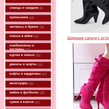
сланцы и сандали
(99)
купальники
(512)
леггинсы и брюки
(199)
платья и юбки
(568)
Широкие сапоги с ост
комбинезоны и
костюмы
(731)
куртки и пальто
(552)
джинсы и шорты
(194)
кофты и кардиганы
(474)
аксессуары
(505)
майки и футболки
(105)
сумки и клатчи
(377)