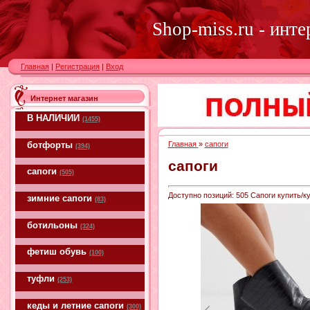
Shop-miss.ru - инт
Главная
|
Регистрация
|
Вход
Интернет магазин
В НАЛИЧИИ
(1455)
ботфорты
Главная
»
сапоги
(394)
сапоги
сапоги
(505)
Доступно позиций
:
505
Сапоги купить/ку
зимние сапоги
(83)
ботильоны
(324)
фетиш обувь
(100)
туфли
(253)
кеды и летние сапоги
(300)