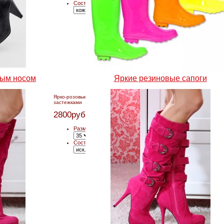
Состав:
рым носом
Яркие резиновые сапоги
Ярко-розовые сапоги с
застежками
2800руб.
Размер:
Состав: