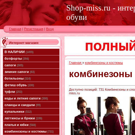
Shop-miss.ru - инт
обуви
Главная
|
Регистрация
|
Вход
Интернет магазин
В НАЛИЧИИ
(1455)
ботфорты
(394)
Главная
»
комбинезоны и костюмы
сапоги
(505)
комбинезоны
зимние сапоги
(83)
ботильоны
(324)
фетиш обувь
(100)
Доступно позиций
:
731
Комбинезоны и спор
туфли
(253)
miss.ru
кеды и летние сапоги
(300)
сланцы и сандали
(99)
купальники
(512)
леггинсы и брюки
(199)
платья и юбки
(568)
комбинезоны и костюмы
(731)