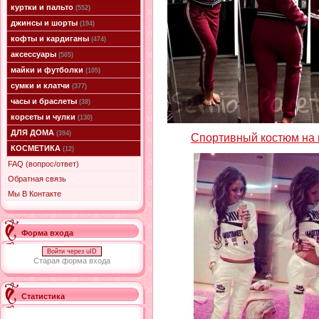
куртки и пальто
(552)
джинсы и шорты
(194)
кофты и кардиганы
(474)
аксессуары
(505)
майки и футболки
(105)
сумки и клатчи
(377)
часы и браслеты
(38)
корсеты и чулки
(130)
ДЛЯ ДОМА
(394)
Спортивный костюм на
КОСМЕТИКА
(12)
FAQ (вопрос/ответ)
Обратная связь
Мы В Контакте
Форма входа
Войти через uID
Старая форма входа
Статистика