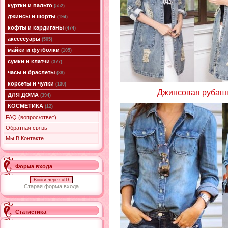
куртки и пальто
(552)
джинсы и шорты
(194)
кофты и кардиганы
(474)
аксессуары
(505)
майки и футболки
(105)
сумки и клатчи
(377)
часы и браслеты
(38)
корсеты и чулки
(130)
Джинсовая рубаш
ДЛЯ ДОМА
(394)
КОСМЕТИКА
(12)
FAQ (вопрос/ответ)
Обратная связь
Мы В Контакте
Форма входа
Войти через uID
Старая форма входа
Статистика