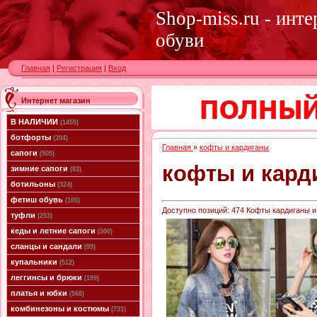
Shop-miss.ru - инт
обуви
Главная
|
Регистрация
|
Вход
Интернет магазин
В НАЛИЧИИ
(1455)
ботфорты
(394)
Главная
»
кофты и кардиганы
сапоги
(505)
кофты и кард
зимние сапоги
(83)
ботильоны
(324)
фетиш обувь
(100)
Доступно позиций
:
474
Кофты кардиганы и 
туфли
(253)
кеды и летние сапоги
(300)
сланцы и сандали
(99)
купальники
(512)
леггинсы и брюки
(199)
платья и юбки
(568)
комбинезоны и костюмы
(731)