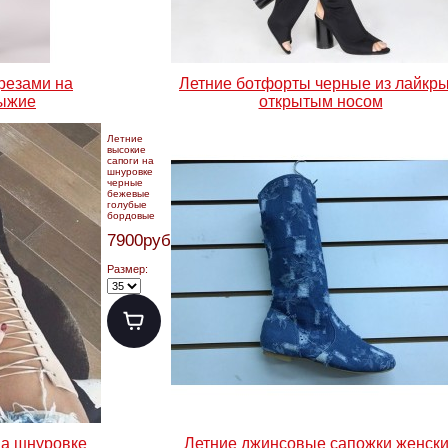
резами на
Летние ботфорты черные из лайкры
рыжие
открытым носом
Летние
высокие
сапоги на
шнуровке
черные
бежевые
голубые
бордовые
7900руб.
Размер:
на шнуровке
Летние джинсовые сапожки женск