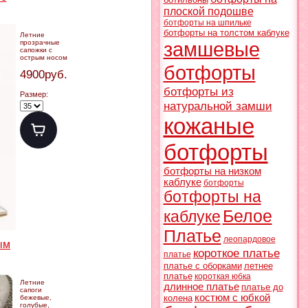
плоской подошве
ботфорты на шпильке
ботфорты на толстом каблуке
Летние
замшевые
прозрачные
сапожки с
острым носом
ботфорты
4900руб.
ботфорты из
Размер:
натуральной замши
кожаные
ботфорты
ботфорты на низком
каблуке
ботфорты
ботфорты на
Белое
каблуке
Платье
леопардовое
ым
короткое платье
платье
платье с оборками
летнее
платье
короткая юбка
Летние
длинное платье
платье до
сапоги
костюм с юбкой
колена
бежевые,
голубые,