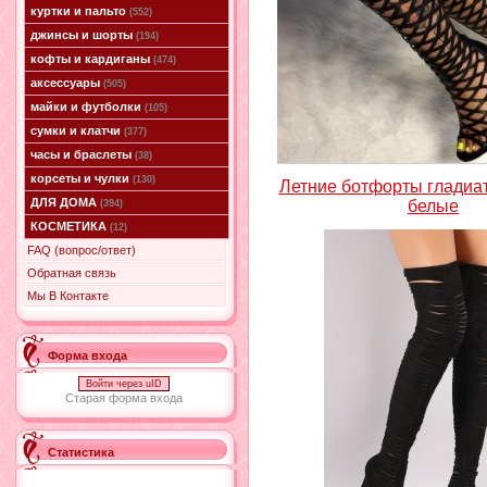
куртки и пальто
(552)
джинсы и шорты
(194)
кофты и кардиганы
(474)
аксессуары
(505)
майки и футболки
(105)
сумки и клатчи
(377)
часы и браслеты
(38)
корсеты и чулки
(130)
Летние ботфорты гладиа
ДЛЯ ДОМА
белые
(394)
КОСМЕТИКА
(12)
FAQ (вопрос/ответ)
Обратная связь
Мы В Контакте
Форма входа
Войти через uID
Старая форма входа
Статистика