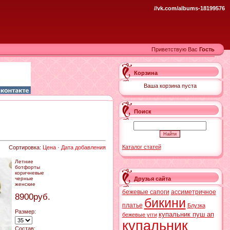
//vk.com/albums-18199576
Приветствую Вас
Гость
Корзина
Ваша корзина пуста
Поиск
Каталог статей
Сортировка:
Цена
·
Дата добавления
Летние
ботфорты
коричневые
Друзья сайта
черные
женские
бежевые сапоги
ассиметричное
8900руб.
бикини
платье
Блузка
Размер:
купальник пуш ап
бежевые угги
купальник
Состав: