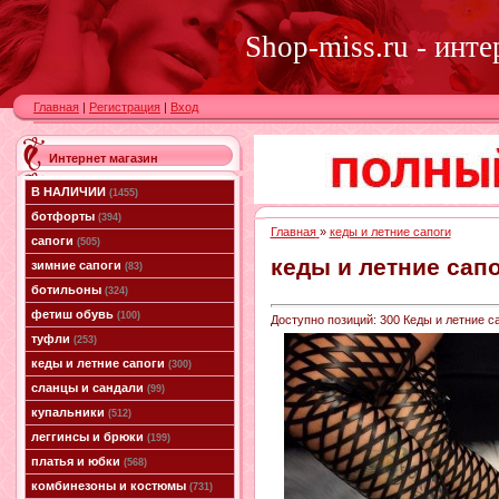
Shop-miss.ru - инт
Главная
|
Регистрация
|
Вход
Интернет магазин
В НАЛИЧИИ
(1455)
ботфорты
(394)
Главная
»
кеды и летние сапоги
сапоги
(505)
кеды и летние сап
зимние сапоги
(83)
ботильоны
(324)
фетиш обувь
(100)
Доступно позиций
:
300
Кеды и летние са
туфли
(253)
кеды и летние сапоги
(300)
сланцы и сандали
(99)
купальники
(512)
леггинсы и брюки
(199)
платья и юбки
(568)
комбинезоны и костюмы
(731)