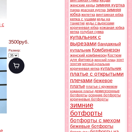
винтажная сумка
зимняя куртка
женские кеды
зимняя
парка
красная куртка
юбка
жилетка
винтажная юбка
кепка с ушами
кеды на
танкетке
кеды с вырезами
 с
кожаная юбка
коричневая юбка
кепка
голубая сумка
купальник с
3500руб.
вырезами
бандажный
Комбинезон
купальник
Размер:
женский комбинезон
Костюм
для фитнеса
зонт
женский плащ
зонтик
мятный купальник
купальник
коричневая кепка
платье с открытыми
плечами
бежевое
платье
платье с кружевом
демисезонные
кожаное платье
ботфорты
осенние ботфорты
коричневые ботфорты
зимние
ботфорты
ботфорты с мехом
бежевые ботфорты
ие
ботфорты на
ботильоны