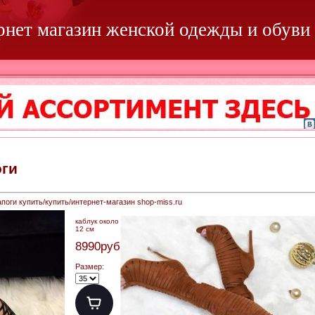
ернет магазин женской одежды и обуви
оги
поги купить/купить/интернет-магазин shop-miss.ru
каблук около
12 см
8990руб.
Размер: