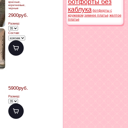
ботфорты без
красные,
коричневые,
каблука
черные
ботфорты с
2900руб.
кружевом
зимнее платье
желтое
платье
Размер:
Состав:
5900руб.
Размер: