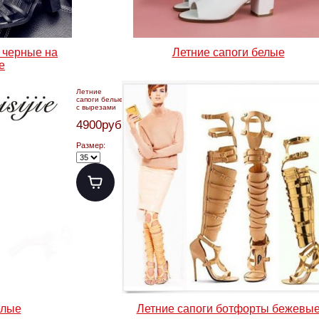
 черные на
Летние сапоги белые
е
Летние
сапоги белые
с вырезами
4900руб.
Размер:
елые
Летние сапоги ботфорты бежевы