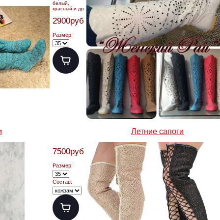
белый,
красный и др.
2900руб.
Размер:
и
Летние сапоги
7500руб.
Размер:
Состав: