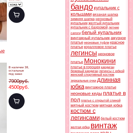
бандо
купальник с
кольцами
вязаная шапка
зимняя шапка
неоновый
купальник
желтый купальник
купальник с бахромой
летние
белый купальник
сапоги
винтажный купальник
ажурное
платье
красное
неоновые туфли
платье
коралловое платье
ые
легинсы
неоновое
Монокини
платье
платье в горошек
кардиган
В наличии 38,
остальные
бежевый кардиган
легинсы с юбкой
под заказ
женский спортивный костюм
длинная
7900руб.
зеркальные очки
юбка
4500руб.
винтажное платье
платье в
неоновые кеды
пол
платье с открытой спиной
мятный костюм
мятная юбка
костюм с
легинсами
белый костюм
винтаж
желтая юбка
кеды