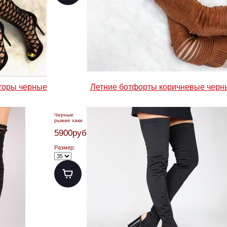
торы черные
Летние ботфорты коричневые черн
Черные
рыжие хаки
5900руб.
Размер: