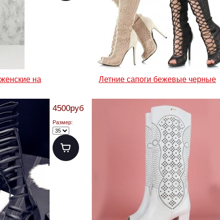
 женские на
Летние сапоги бежевые черные
4500руб.
Размер: