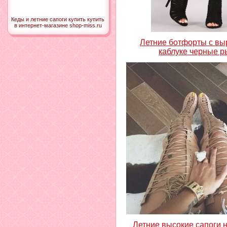
Кеды и летние сапоги купить купить
в интернет-магазине shop-miss.ru
Летние ботфорты с вы
каблуке черные 
Летние высокие сапоги 