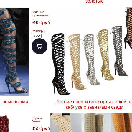
золотые
Зеленые
коричневые
8900руб.
Размер:
 с ремешками
Летние сапоги ботфорты сеткой н
каблуке с завязками сзади
Черные
белые
4500руб.