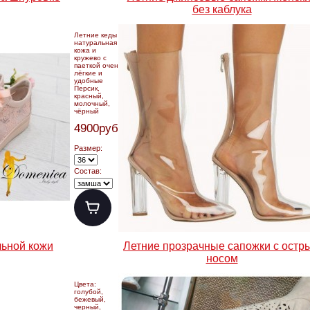
без каблука
Летние кеды
натуральная
кожа и
кружево с
паеткой очень
лёгкие и
удобные
Персик,
красный,
молочный,
чёрный
4900руб.
Размер:
Состав:
льной кожи
Летние прозрачные сапожки с остр
носом
Цвета:
голубой,
бежевый,
черный,