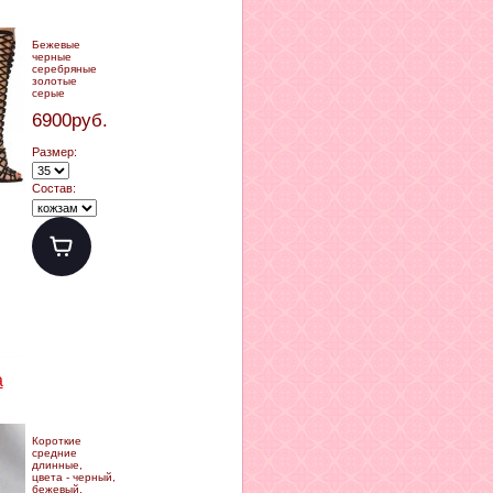
Бежевые
черные
серебряные
золотые
серые
6900руб.
Размер:
Состав:
а
Короткие
средние
длинные,
цвета - черный,
бежевый,