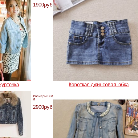
1900руб.
курточка
Короткая джинсовая юбка
Размеры С М
Л
2900руб.