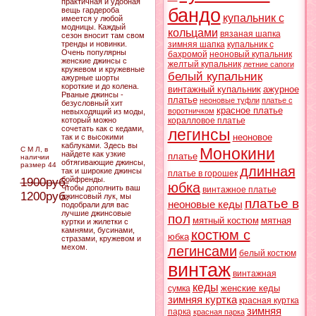
практичная и удобная
бандо
вещь гардероба
купальник с
имеется у любой
модницы. Каждый
кольцами
вязаная шапка
сезон вносит там свом
тренды и новинки.
зимняя шапка
купальник с
Очень популярны
бахромой
неоновый купальник
женские джинсы с
желтый купальник
летние сапоги
кружевом и кружевные
белый купальник
ажурные шорты
короткие и до колена.
винтажный купальник
ажурное
Рваные джинсы -
платье
неоновые туфли
платье с
безусловный хит
красное платье
воротничком
невыходящий из моды,
который можно
коралловое платье
сочетать как с кедами,
легинсы
неоновое
так и с высокими
каблуками. Здесь вы
Монокини
С М Л, в
найдете как узкие
платье
наличии
обтягивающие джинсы,
размер 44
длинная
так и широкие джинсы
платье в горошек
бойфренды.
1900руб.
юбка
Чтобы дополнить ваш
винтажное платье
1200руб.
джинсовый лук, мы
платье в
неоновые кеды
подобрали для вас
лучшие джинсовые
пол
мятный костюм
мятная
куртки и жилетки с
камнями, бусинами,
костюм с
юбка
стразами, кружевом и
мехом.
легинсами
белый костюм
винтаж
винтажная
кеды
женские кеды
сумка
зимняя куртка
красная куртка
зимняя
парка
красная парка