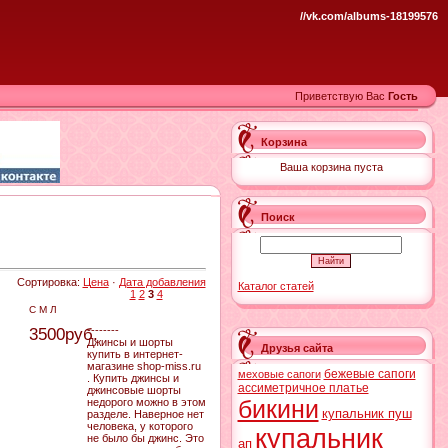
//vk.com/albums-18199576
Приветствую Вас
Гость
Корзина
Ваша корзина пуста
Поиск
Сортировка:
Цена
·
Дата добавления
Каталог статей
1
2
3
4
С М Л
--------
3500руб.
Джинсы и шорты
Друзья сайта
купить в интернет-
магазине shop-miss.ru
бежевые сапоги
меховые сапоги
. Купить джинсы и
ассиметричное платье
джинсовые шорты
бикини
недорого можно в этом
купальник пуш
разделе. Наверное нет
человека, у которого
купальник
не было бы джинс. Это
ап