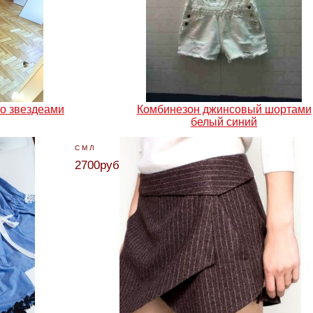
о звездеами
Комбинезон джинсовый шортами
белый синий
С М Л
2700руб.