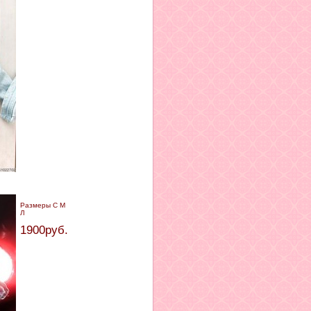
Размеры С М
Л
1900руб.