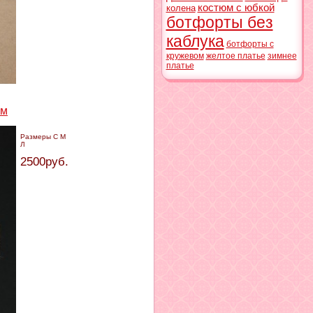
костюм с юбкой
колена
ботфорты без
каблука
ботфорты с
кружевом
желтое платье
зимнее
платье
ом
Размеры С М
Л
2500руб.