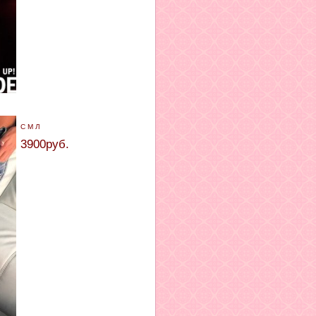
С М Л
3900руб.