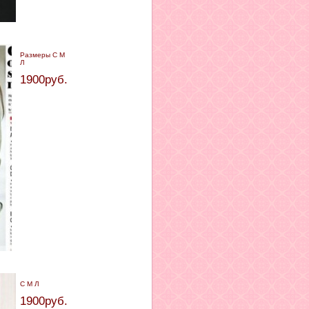
Размеры С М
Л
1900руб.
С М Л
1900руб.