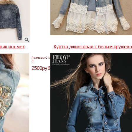
ник иск.мех
Куртка джинсовая с белым кружев
Размеры С М
Л
2500руб.