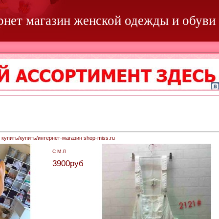
ернет магазин женской одежды и обуви
упить/купить/интернет-магазин shop-miss.ru
С М Л
3900руб.