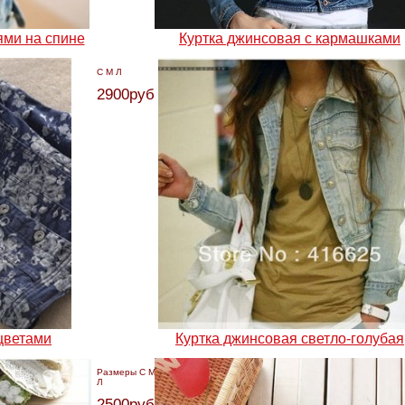
ями на спине
Куртка джинсовая с кармашками
С М Л
2900руб.
цветами
Куртка джинсовая светло-голубая
Размеры С М
Л
2500руб.