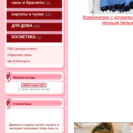
часы и браслеты
(38)
корсеты и чулки
(130)
Комбинезон с кружево
черным белы
ДЛЯ ДОМА
(394)
КОСМЕТИКА
(12)
FAQ (вопрос/ответ)
Обратная связь
Мы В Контакте
Форма входа
Войти через uID
Старая форма входа
Статистика
Джинсы и шорты купить купить в
интернет-магазине shop-miss.ru