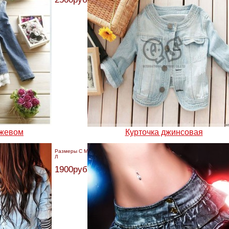
ужевом
Курточка джинсовая
Размеры С М
Л
1900руб.