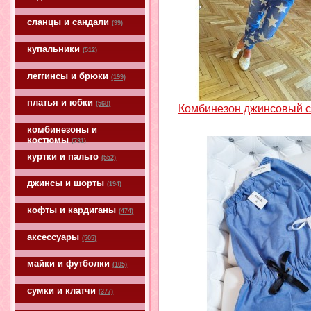
сланцы и сандали
(99)
купальники
(512)
леггинсы и брюки
(199)
платья и юбки
(568)
Комбинезон джинсовый с
комбинезоны и
костюмы
(731)
куртки и пальто
(552)
джинсы и шорты
(194)
кофты и кардиганы
(474)
аксессуары
(505)
майки и футболки
(105)
сумки и клатчи
(377)