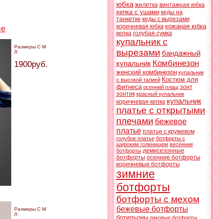
юбка
жилетка
винтажная юбка
кепка с ушами
кеды на
танкетке
кеды с вырезами
кожаная юбка
коричневая юбка
ые
кепка
голубая сумка
купальник с
Размеры С М
вырезами
Л
бандажный
Комбинезон
1900руб.
купальник
женский комбинезон
купальник
Костюм для
с высокой талией
фитнеса
зонт
осенний плащ
зонтик
красный купальник
купальник
коричневая кепка
платье с открытыми
плечами
бежевое
платье
платье с кружевом
голубое платье
ботфорты с
широким голенищем
весенние
демисезонные
ботфорты
ботфорты
осенние ботфорты
коричневые ботфорты
зимние
ботфорты
ботфорты с мехом
бежевые ботфорты
Размеры С М
Л
ботильоны
лаковые ботфорты