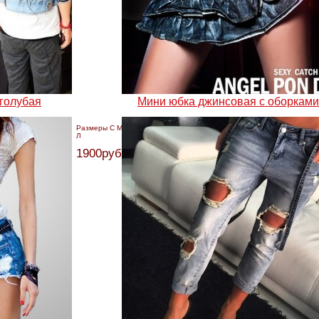
 голубая
Мини юбка джинсовая с оборками
Размеры С М
Л
1900руб.