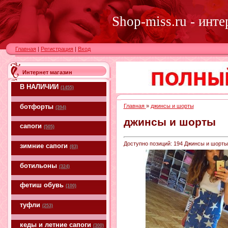
Shop-miss.ru - инт
Главная
|
Регистрация
|
Вход
Интернет магазин
В НАЛИЧИИ
(1455)
ботфорты
Главная
»
джинсы и шорты
(394)
джинсы и шорты
сапоги
(505)
Доступно позиций
:
194
Джинсы и шорты к
зимние сапоги
(83)
ботильоны
(324)
фетиш обувь
(100)
туфли
(253)
кеды и летние сапоги
(300)