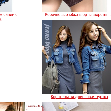
м синий с
Коричневые юбка-шорты шерстян
м
Коротенькая джинсовая куртка
Размеры С М
Л