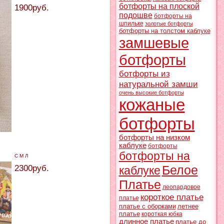
ботфорты на плоской
1900руб.
подошве
ботфорты на
шпильке
золотые ботфорты
ботфорты на толстом каблуке
замшевые
ботфорты
ботфорты из
натуральной замши
очень высокие ботфорты
кожаные
ботфорты
ботфорты на низком
каблуке
ботфорты
ботфорты на
С М Л
Белое
2300руб.
каблуке
Платье
леопардовое
короткое платье
платье
платье с оборками
летнее
платье
короткая юбка
длинное платье
платье до