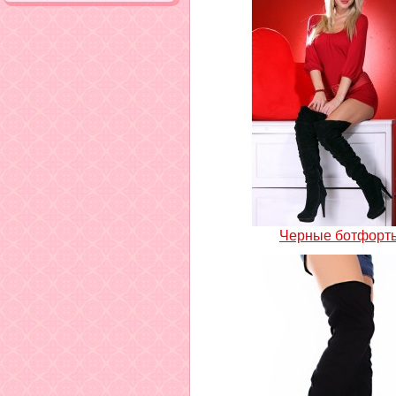
Черные ботфорт