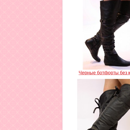
Черные ботфорты без 