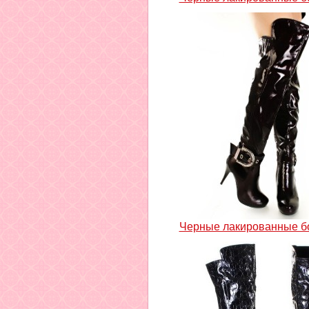
Черные лакированные б