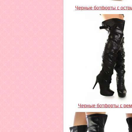
Черные ботфорты с остр
Черные ботфорты с ре