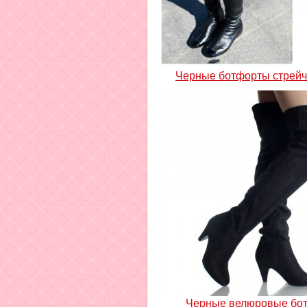
Черные ботфорты стрейч
Черные велюровые бо