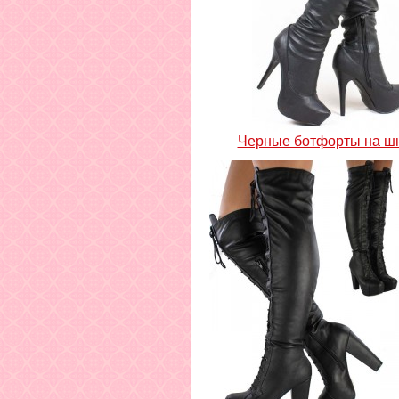
Черные ботфорты на ш