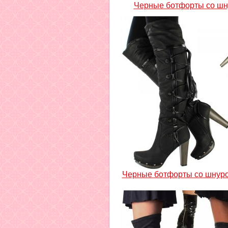
Черные ботфорты со шн
Черные ботфорты со шнуро