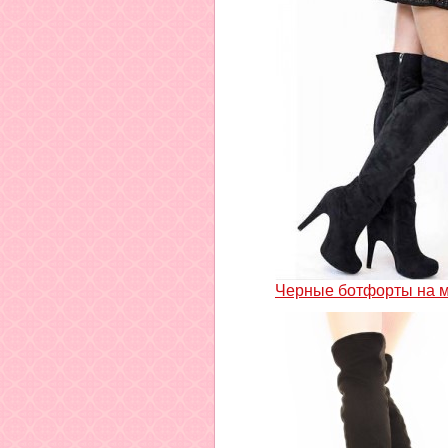
Черные ботфорты на 