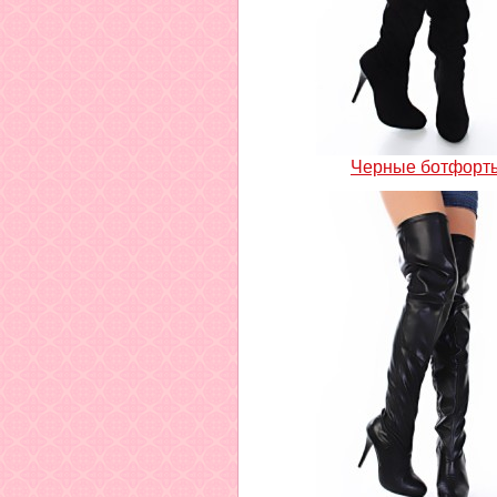
Черные ботфорт