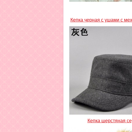
Кепка черная с ушами с ме
Кепка шерстяная с