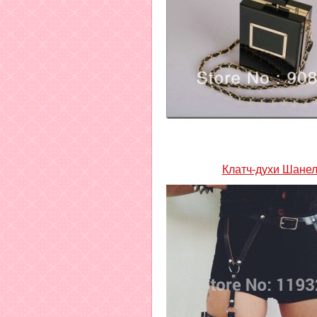
Клатч-духи Шане