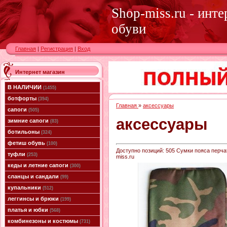
Shop-miss.ru - инт
обуви
Главная
|
Регистрация
|
Вход
Интернет магазин
В НАЛИЧИИ
(1455)
ботфорты
(394)
Главная
»
аксессуары
сапоги
(505)
аксессуары
зимние сапоги
(83)
ботильоны
(324)
фетиш обувь
(100)
Доступно позиций
:
505
Сумки пояса перчат
туфли
(253)
miss.ru
кеды и летние сапоги
(300)
сланцы и сандали
(99)
купальники
(512)
леггинсы и брюки
(199)
платья и юбки
(568)
комбинезоны и костюмы
(731)