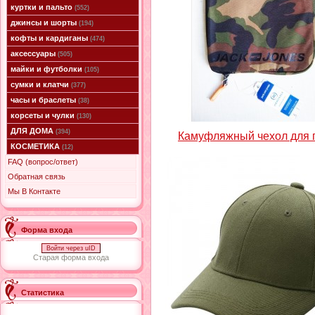
куртки и пальто
(552)
джинсы и шорты
(194)
кофты и кардиганы
(474)
аксессуары
(505)
майки и футболки
(105)
сумки и клатчи
(377)
часы и браслеты
(38)
корсеты и чулки
(130)
ДЛЯ ДОМА
(394)
Камуфляжный чехол для 
КОСМЕТИКА
(12)
FAQ (вопрос/ответ)
Обратная связь
Мы В Контакте
Форма входа
Войти через uID
Старая форма входа
Статистика