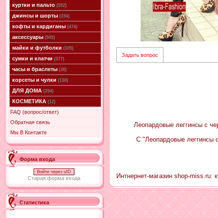
куртки и пальто
(552)
джинсы и шорты
(194)
кофты и кардиганы
(474)
аксессуары
(505)
майки и футболки
(105)
Задать вопрос
сумки и клатчи
(377)
часы и браслеты
(38)
корсеты и чулки
(130)
ДЛЯ ДОМА
(394)
КОСМЕТИКА
(12)
FAQ (вопрос/ответ)
Обратная связь
Леопардовые леггинсы с че
Мы В Контакте
С "Леопардовые леггинсы 
Форма входа
Войти через uID
Интнернет-магазин shop-miss.ru: 
Старая форма входа
Статистика