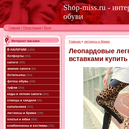
Shop-miss.ru - инт
обуви
Главная
|
Регистрация
|
Вход
Интернет магазин
Главная
»
леггинсы и брюки
Леопардовые лег
В НАЛИЧИИ
(1455)
ботфорты
(394)
вставками купить
сапоги
(505)
зимние сапоги
(83)
ботильоны
(324)
фетиш обувь
(100)
туфли
(253)
кеды и летние сапоги
(300)
сланцы и сандали
(99)
купальники
(512)
леггинсы и брюки
(199)
платья и юбки
(568)
комбинезоны и костюмы
(731)