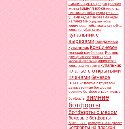
зимняя куртка
парка
красная
зимняя юбка
куртка
жилетка
кепка с
винтажная юбка
кофта
ушами
кеды с вырезами
кеды
на танкетке
бордовая юбка
кожаная юбка
коричневая юбка
кепка
голубая сумка
купальник с
вырезами
бандажный
Комбинезон
купальник
женский комбинезон
Костюм
для фитнеса
зонтик
зонт
коричневая
красный купальник
купальник
кепка
зимние сапоги
платье с открытыми
плечами
бежевое
платье
платье с кружевом
демисезонные ботфорты
осенние ботфорты
коричневые
зимние
ботфорты
ботфорты
ботфорты с мехом
бежевые ботфорты
ботильоны
ботфорты на шнуровке
ботфорты на плоской