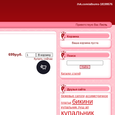
//vk.com/albums-18199576
Приветствую Вас
Гость
Корзина
Ваша корзина пуста
699руб.
Поиск
Купить сейчас
Каталог статей
Друзья сайта
бежевые сапоги
ассиметричное
бикини
платье
купальник пуш ап
купальник