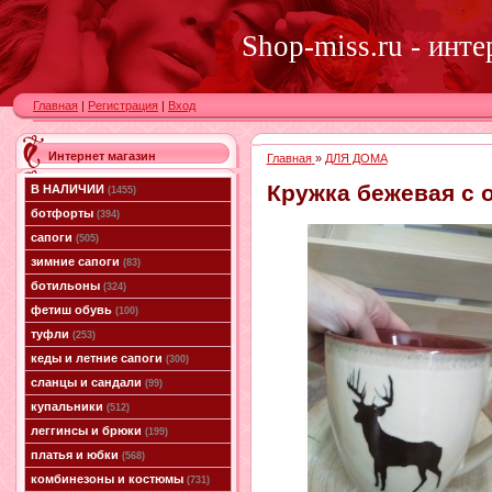
Shop-miss.ru - инт
Главная
|
Регистрация
|
Вход
Интернет магазин
Главная
»
ДЛЯ ДОМА
Кружка бежевая с 
В НАЛИЧИИ
(1455)
ботфорты
(394)
сапоги
(505)
зимние сапоги
(83)
ботильоны
(324)
фетиш обувь
(100)
туфли
(253)
кеды и летние сапоги
(300)
сланцы и сандали
(99)
купальники
(512)
леггинсы и брюки
(199)
платья и юбки
(568)
комбинезоны и костюмы
(731)