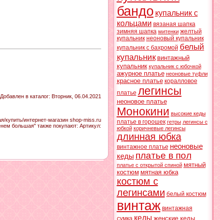
бандо
купальник с
кольцами
вязаная шапка
зимняя шапка
желтый
митенки
купальник
неоновый купальник
белый
купальник с бахромой
купальник
винтажный
купальник
купальник с юбочкой
ажурное платье
неоновые туфли
красное платье
коралловое
легинсы
платье
Добавлен в каталог
: Вторник, 06.04.2021
неоновое платье
Монокини
высокие кеды
/купить/интернет-магазин shop-miss.ru
платье в горошек
гетры
легинсы с
енем большая" также покупают:
Артикул
:
юбкой
коричневые легинсы
длинная юбка
неоновые
винтажное платье
платье в пол
кеды
мятный
платье с открытой спиной
костюм
мятная юбка
костюм с
легинсами
белый костюм
винтаж
винтажная
кеды
женские кеды
сумка