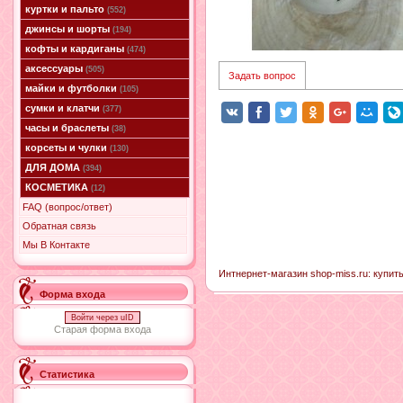
куртки и пальто
(552)
джинсы и шорты
(194)
кофты и кардиганы
(474)
аксессуары
(505)
Задать вопрос
майки и футболки
(105)
сумки и клатчи
(377)
часы и браслеты
(38)
корсеты и чулки
(130)
ДЛЯ ДОМА
(394)
КОСМЕТИКА
(12)
FAQ (вопрос/ответ)
Обратная связь
Мы В Контакте
Интнернет-магазин shop-miss.ru: купит
Форма входа
Войти через uID
Старая форма входа
Статистика