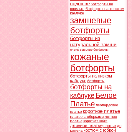
подошве
ботфорты на
ботфорты на толстом
шпильке
каблуке
замшевые
ботфорты
ботфорты из
натуральной замши
очень высокие ботфорты
кожаные
ботфорты
ботфорты на низком
каблуке
ботфорты
ботфорты на
Белое
каблуке
Платье
леопардовое
короткое платье
платье
платье с оборками
летнее
платье
короткая юбка
длинное платье
платье до
костюм с юбкой
колена