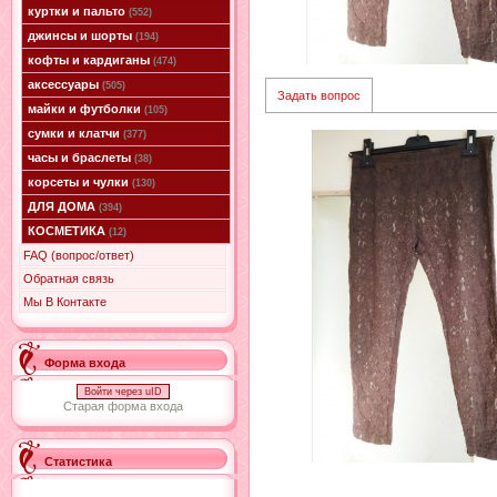
куртки и пальто
(552)
джинсы и шорты
(194)
кофты и кардиганы
(474)
аксессуары
(505)
Задать вопрос
майки и футболки
(105)
сумки и клатчи
(377)
часы и браслеты
(38)
корсеты и чулки
(130)
ДЛЯ ДОМА
(394)
КОСМЕТИКА
(12)
FAQ (вопрос/ответ)
Обратная связь
Мы В Контакте
Форма входа
Войти через uID
Старая форма входа
Статистика