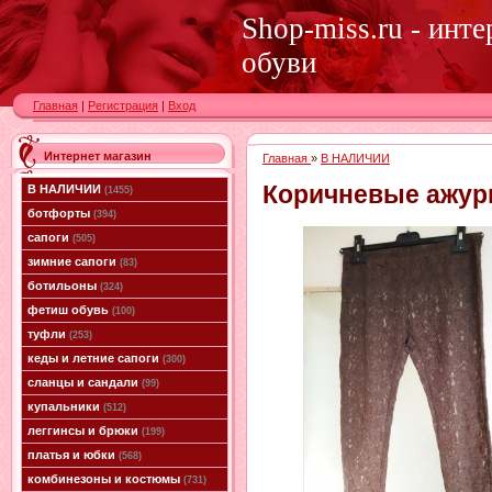
Shop-miss.ru - инт
обуви
Главная
|
Регистрация
|
Вход
Интернет магазин
Главная
»
В НАЛИЧИИ
Коричневые ажур
В НАЛИЧИИ
(1455)
ботфорты
(394)
сапоги
(505)
зимние сапоги
(83)
ботильоны
(324)
фетиш обувь
(100)
туфли
(253)
кеды и летние сапоги
(300)
сланцы и сандали
(99)
купальники
(512)
леггинсы и брюки
(199)
платья и юбки
(568)
комбинезоны и костюмы
(731)