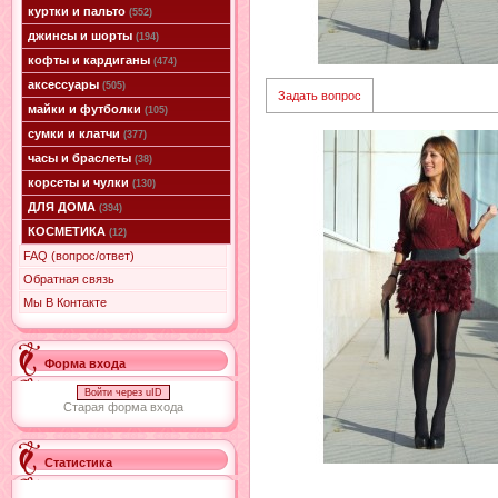
куртки и пальто
(552)
джинсы и шорты
(194)
кофты и кардиганы
(474)
аксессуары
(505)
Задать вопрос
майки и футболки
(105)
сумки и клатчи
(377)
часы и браслеты
(38)
корсеты и чулки
(130)
ДЛЯ ДОМА
(394)
КОСМЕТИКА
(12)
FAQ (вопрос/ответ)
Обратная связь
Мы В Контакте
Форма входа
Войти через uID
Старая форма входа
Статистика