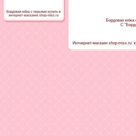
Бордовая юбка с перьями купить в
интернет-магазине shop-miss.ru
Бордовая юбка с
С "Борд
Интнернет-магазин shop-miss.ru: