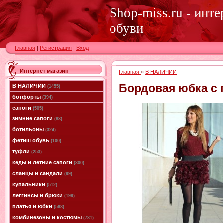
Shop-miss.ru - инт
обуви
Главная
|
Регистрация
|
Вход
Интернет магазин
Главная
»
В НАЛИЧИИ
Бордовая юбка с 
В НАЛИЧИИ
(1455)
ботфорты
(394)
сапоги
(505)
зимние сапоги
(83)
ботильоны
(324)
фетиш обувь
(100)
туфли
(253)
кеды и летние сапоги
(300)
сланцы и сандали
(99)
купальники
(512)
леггинсы и брюки
(199)
платья и юбки
(568)
комбинезоны и костюмы
(731)