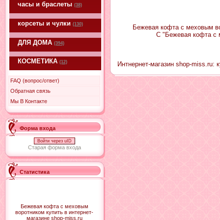
часы и браслеты
(38)
корсеты и чулки
(130)
Бежевая кофта с меховым во
С "Бежевая кофта с 
ДЛЯ ДОМА
(394)
КОСМЕТИКА
(12)
Интнернет-магазин shop-miss.ru:
FAQ (вопрос/ответ)
Обратная связь
Мы В Контакте
Форма входа
Войти через uID
Старая форма входа
Статистика
Бежевая кофта с меховым
воротником купить в интернет-
магазине shop-miss.ru