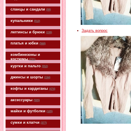
сланцы и сандали
(99)
купальники
(512)
Задать вопрос
леггинсы и брюки
(199)
платья и юбки
(568)
комбинезоны и
костюмы
(731)
куртки и пальто
(552)
джинсы и шорты
(194)
кофты и кардиганы
(474)
аксессуары
(505)
майки и футболки
(105)
сумки и клатчи
(377)