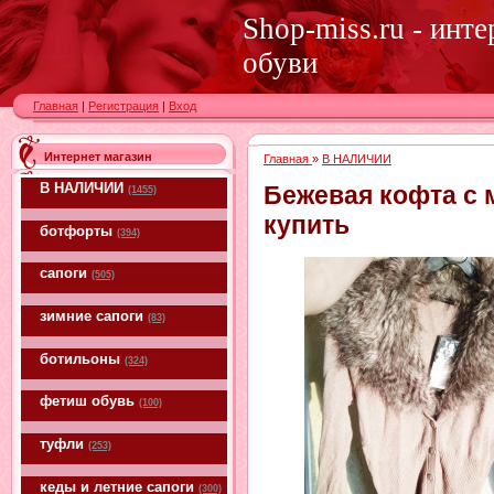
Shop-miss.ru - инт
обуви
Главная
|
Регистрация
|
Вход
Интернет магазин
Главная
»
В НАЛИЧИИ
В НАЛИЧИИ
Бежевая кофта с
(1455)
купить
ботфорты
(394)
сапоги
(505)
зимние сапоги
(83)
ботильоны
(324)
фетиш обувь
(100)
туфли
(253)
кеды и летние сапоги
(300)