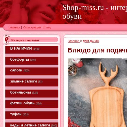
Shop-miss.ru - инт
обуви
Главная
|
Регистрация
|
Вход
Интернет магазин
Главная
»
ДЛЯ ДОМА
В НАЛИЧИИ
Блюдо для подачи
(1455)
ботфорты
(394)
сапоги
(505)
зимние сапоги
(83)
ботильоны
(324)
фетиш обувь
(100)
туфли
(253)
кеды и летние сапоги
(300)