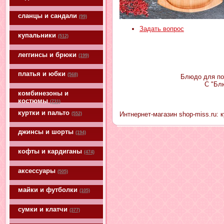
сланцы и сандали
(99)
Задать вопрос
купальники
(512)
леггинсы и брюки
(199)
платья и юбки
(568)
Блюдо для под
С "Бл
комбинезоны и
костюмы
(731)
куртки и пальто
Интнернет-магазин shop-miss.ru:
(552)
джинсы и шорты
(194)
кофты и кардиганы
(474)
аксессуары
(505)
майки и футболки
(105)
сумки и клатчи
(377)