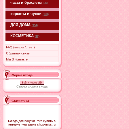
часы и браслеты
(38)
корсеты и чулки
(130)
ДЛЯ ДОМА
(394)
КОСМЕТИКА
(12)
FAQ (вопрос/ответ)
Обратная связь
Мы В Контакте
Форма входа
Войти через uID
Старая форма входа
Статистика
Блюдо для подачи Рога купить в
интернет-магазине shop-miss.ru