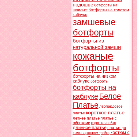
подошве
ботфорты на
ботфорты на толстом
шпильке
каблуке
замшевые
ботфорты
ботфорты из
натуральной замши
кожаные
ботфорты
ботфорты на низком
каблуке
ботфорты
ботфорты на
Белое
каблуке
Платье
леопардовое
короткое платье
платье
летнее платье
платье с
оборками
короткая юбка
длинное платье
платье до
костюм с
колена
костюм тройка