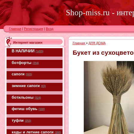
Shop-miss.ru - инт
Главная
|
Регистрация
|
Вход
Интернет магазин
Главная
»
ДЛЯ ДОМА
В НАЛИЧИИ
Букет из сухоцвет
(1455)
ботфорты
(394)
сапоги
(505)
зимние сапоги
(83)
ботильоны
(324)
фетиш обувь
(100)
туфли
(253)
кеды и летние сапоги
(300)