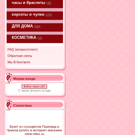
часы и браслеты
(38)
корсеты и чулки
(130)
ДЛЯ ДОМА
(394)
КОСМЕТИКА
(12)
FAQ (вопрос/ответ)
Обратная связь
Мы В Контакте
Форма входа
Войти через uID
Старая форма входа
Статистика
Букет из сухоцветов Пшеница и
Чумиза купить в интернет-магазине
shop-miss.ru