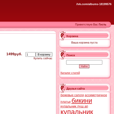
//vk.com/albums-18199576
Приветствую Вас
Гость
Корзина
Ваша корзина пуста
1499руб.
Поиск
Купить сейчас
Каталог статей
Друзья сайта
бежевые сапоги
ассиметричное
бикини
платье
купальник пуш ап
купальник