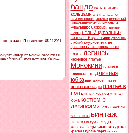
бандо
купальник с
кольцами
вязаная шапка
зимняя шапка
неоновый
митенки
купальник
желтый купальник
купальник с бахромой
зимние
белый купальник
шорты
винтажный купальник
купальник
влен в каталог
: Понедельник, 05.04.2021
ажурное платье
с юбкой
красное платье
коралловое
легинсы
платье
а/купить/интернет-магазин shop-miss.ru
ица и Чумиза" также покупают:
Артикул
:
неоновое платье
Монокини
платье в
длинная
горошек
гетры
юбка
винтажное платье
платье в
неоновые кеды
пол
мятный костюм
мятная
костюм с
юбка
легинсами
белый костюм
винтаж
желтая юбка
кеды
винтажная сумка
зимняя куртка
женские кеды
красная куртка
парка
куртка