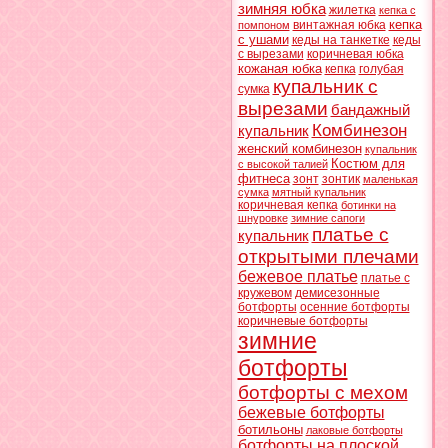
зимняя юбка
жилетка
кепка с
кепка
винтажная юбка
помпоном
с ушами
кеды на танкетке
кеды
с вырезами
коричневая юбка
кожаная юбка
кепка
голубая
купальник с
сумка
вырезами
бандажный
Комбинезон
купальник
женский комбинезон
купальник
Костюм для
с высокой талией
фитнеса
зонт
зонтик
маленькая
сумка
мятный купальник
коричневая кепка
ботинки на
шнуровке
зимние сапоги
платье с
купальник
открытыми плечами
бежевое платье
платье с
кружевом
демисезонные
ботфорты
осенние ботфорты
коричневые ботфорты
зимние
ботфорты
ботфорты с мехом
бежевые ботфорты
ботильоны
лаковые ботфорты
ботфорты на плоской