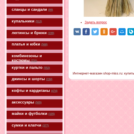
сланцы и сандали
(99)
купальники
(512)
Задать вопрос
леггинсы и брюки
(199)
платья и юбки
(568)
комбинезоны и
костюмы
(731)
куртки и пальто
(552)
Интнернет-магазин shop-miss.ru: купит
джинсы и шорты
(194)
кофты и кардиганы
(474)
аксессуары
(505)
майки и футболки
(105)
сумки и клатчи
(377)