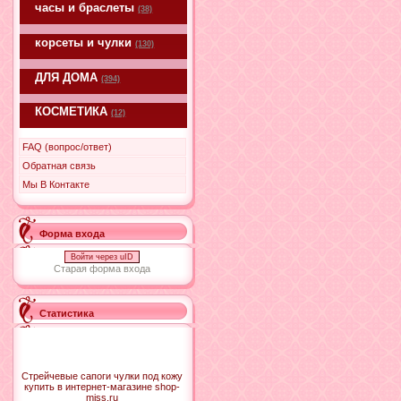
часы и браслеты
(38)
корсеты и чулки
(130)
ДЛЯ ДОМА
(394)
КОСМЕТИКА
(12)
FAQ (вопрос/ответ)
Обратная связь
Мы В Контакте
Форма входа
Войти через uID
Старая форма входа
Статистика
Стрейчевые сапоги чулки под кожу
купить в интернет-магазине shop-
miss.ru