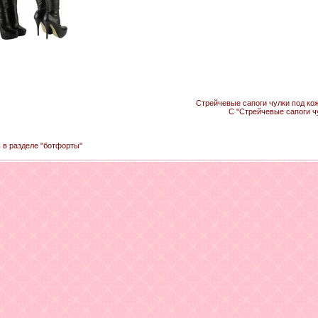
Стрейчевые сапоги чулки под кож
С "Стрейчевые сапоги ч
ь в разделе "ботфорты"