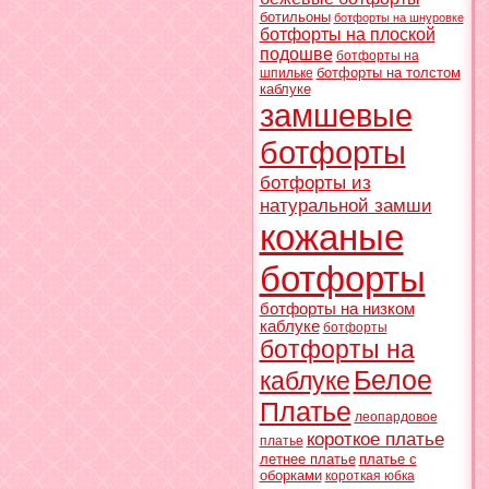
ботильоны
ботфорты на шнуровке
ботфорты на плоской
подошве
ботфорты на
ботфорты на толстом
шпильке
каблуке
замшевые
ботфорты
ботфорты из
натуральной замши
кожаные
ботфорты
ботфорты на низком
каблуке
ботфорты
ботфорты на
Белое
каблуке
Платье
леопардовое
короткое платье
платье
летнее платье
платье с
оборками
короткая юбка