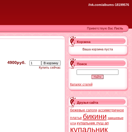
//vk.com/albums-18199576
Приветствую Вас
Гость
Корзина
Ваша корзина пуста
4900руб.
Поиск
Купить сейчас
Каталог статей
Друзья сайта
бежевые сапоги
ассиметричное
бикини
платье
замшевые
купальник пуш ап
угги
купальник