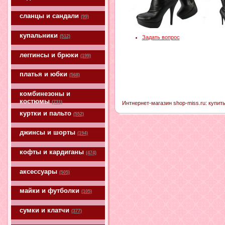
сланцы и сандали
(99)
купальники
(512)
Задать вопрос
леггинсы и брюки
(199)
платья и юбки
(568)
комбинезоны и
костюмы
(731)
Интнернет-магазин shop-miss.ru: купит
куртки и пальто
(552)
джинсы и шорты
(194)
кофты и кардиганы
(474)
аксессуары
(505)
майки и футболки
(105)
сумки и клатчи
(377)