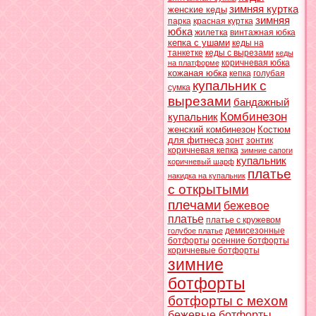
зимняя куртка
женские кеды
зимняя
парка
красная куртка
юбка
жилетка
винтажная юбка
кепка с ушами
кеды на
танкетке
кеды с вырезами
кеды
коричневая юбка
на платформе
кожаная юбка
кепка
голубая
купальник с
сумка
вырезами
бандажный
Комбинезон
купальник
женский комбинезон
Костюм
для фитнеса
зонт
зонтик
коричневая кепка
зимние сапоги
купальник
коричневый шарф
платье
накидка на купальник
с открытыми
плечами
бежевое
платье
платье с кружевом
демисезонные
голубое платье
ботфорты
осенние ботфорты
коричневые ботфорты
зимние
ботфорты
ботфорты с мехом
бежевые ботфорты