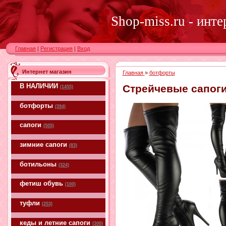
Shop-miss.ru - инт
Главная
|
Регистрация
|
Вход
Интернет магазин
Главная
»
ботфорты
В НАЛИЧИИ
Стрейчевые сапоги
(1455)
ботфорты
(394)
сапоги
(505)
зимние сапоги
(83)
ботильоны
(324)
фетиш обувь
(100)
туфли
(253)
кеды и летние сапоги
(300)