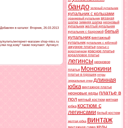
бандо
зеленый купальник
купальник с кольцами
вязаная
оранжевый купальник
шапка
зимняя шапка
неоновый
купальник
желтый купальник
Добавлен в каталог
: Вторник, 26.03.2013
белый
купальник с бахромой
купальник
винтажный
у/купить/интернет-магазин shop-miss.ru
купальник
купальник с юбочкой
улки под кожу" также покупают:
Артикул
:
ажурное платье
платье с
красное платье
воротничком
коралловое платье
легинсы
неоновое
Монокини
платье
платье в горошек
гетры
длинная
зеркальные очки
юбка
винтажное платье
платье в
неоновые кеды
пол
мятный костюм
мятная
костюм с
юбка
легинсами
белый костюм
винтаж
желтая юбка
кеды
винтажная сумка