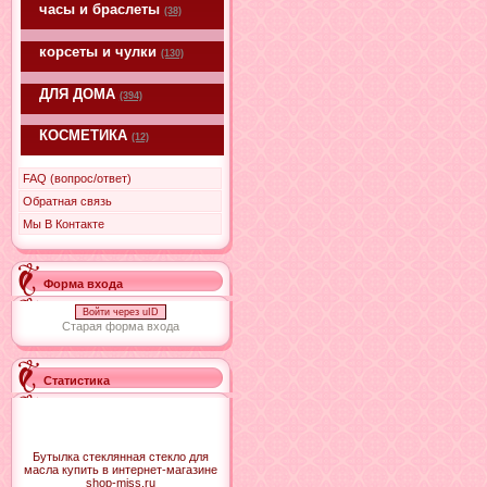
часы и браслеты
(38)
корсеты и чулки
(130)
ДЛЯ ДОМА
(394)
КОСМЕТИКА
(12)
FAQ (вопрос/ответ)
Обратная связь
Мы В Контакте
Форма входа
Войти через uID
Старая форма входа
Статистика
Бутылка стеклянная стекло для
масла купить в интернет-магазине
shop-miss.ru