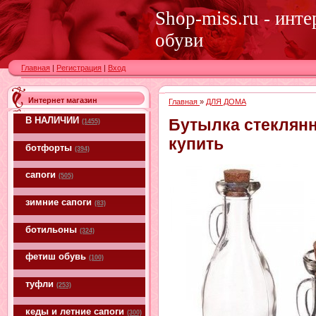
Shop-miss.ru - инт
обуви
Главная
|
Регистрация
|
Вход
Интернет магазин
Главная
»
ДЛЯ ДОМА
В НАЛИЧИИ
Бутылка стеклянн
(1455)
купить
ботфорты
(394)
сапоги
(505)
зимние сапоги
(83)
ботильоны
(324)
фетиш обувь
(100)
туфли
(253)
кеды и летние сапоги
(300)