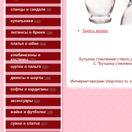
сланцы и сандали
(99)
купальники
(512)
Задать вопрос
леггинсы и брюки
(199)
платья и юбки
(568)
комбинезоны и
Бутылка стеклянная стекло д
костюмы
(731)
С "Бутылка стеклянн
куртки и пальто
(552)
джинсы и шорты
(194)
Интнернет-магазин shop-miss.ru:
кофты и кардиганы
(474)
аксессуары
(505)
майки и футболки
(105)
сумки и клатчи
(377)