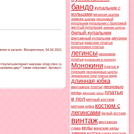
бандо
купальник с
кольцами
вязаная шапка
зимняя шапка
неоновый
купальник
купальник с бахромой
желтый купальник
зимние шорты
белый купальник
винтажный купальник
ажурное
платье
красное платье
коралловое платье
влен в каталог
: Воскресенье, 04.04.2021
легинсы
неоновое
платье
купальник в полоску
Монокини
т/купить/интернет-магазин shop-miss.ru
платье в
шковина джут" также покупают:
Артикул
:
горошек
леопардовые шорты
зеркальные очки
платье миди
длинная юбка
неоновые
винтажное платье
платье
кеды
женские часы
в пол
мятный костюм
костюм с
мятная юбка
легинсами
белый костюм
винтаж
винтажная
кеды
женские кеды
сумка
зимняя куртка
парка
красная