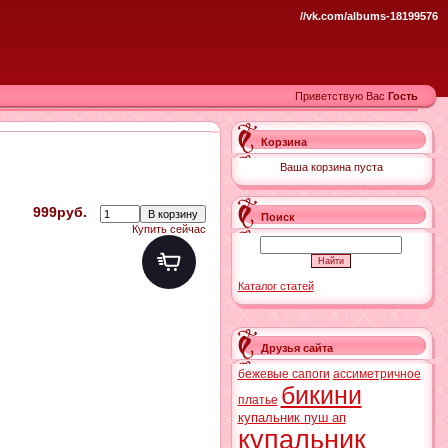
//vk.com/albums-18199576
Приветствую Вас
Гость
Корзина
Ваша корзина пуста
999руб.
Поиск
Купить сейчас
Каталог статей
Друзья сайта
бежевые сапоги
ассиметричное
бикини
платье
купальник пуш ап
купальник