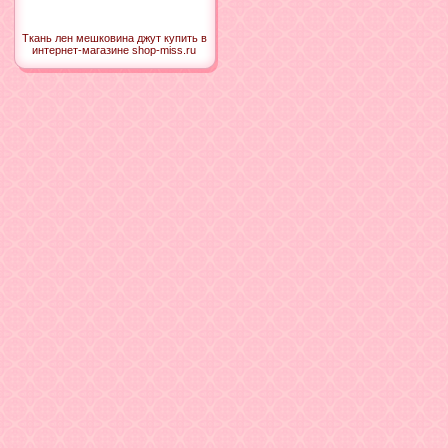
Ткань лен мешковина джут купить в
интернет-магазине shop-miss.ru