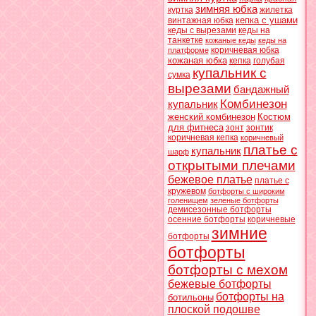
зимняя юбка
куртка
жилетка
кепка с ушами
винтажная юбка
кеды с вырезами
кеды на
танкетке
кожаные кеды
кеды на
коричневая юбка
платформе
кожаная юбка
кепка
голубая
купальник с
сумка
вырезами
бандажный
Комбинезон
купальник
женский комбинезон
Костюм
для фитнеса
зонт
зонтик
коричневая кепка
коричневый
платье с
купальник
шарф
открытыми плечами
бежевое платье
платье с
кружевом
ботфорты с широким
голенищем
зеленые ботфорты
демисезонные ботфорты
осенние ботфорты
коричневые
зимние
ботфорты
ботфорты
ботфорты с мехом
бежевые ботфорты
ботфорты на
ботильоны
плоской подошве