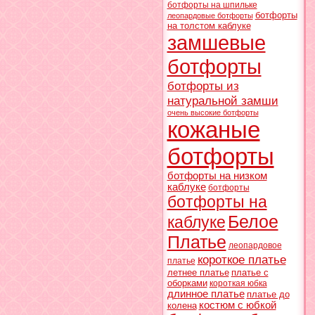
ботфорты на шпильке
ботфорты
леопардовые ботфорты
на толстом каблуке
замшевые
ботфорты
ботфорты из
натуральной замши
очень высокие ботфорты
кожаные
ботфорты
ботфорты на низком
каблуке
ботфорты
ботфорты на
Белое
каблуке
Платье
леопардовое
короткое платье
платье
летнее платье
платье с
оборками
короткая юбка
длинное платье
платье до
костюм с юбкой
колена