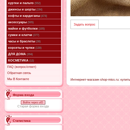
куртки и пальто
(552)
джинсы и шорты
(194)
кофты и кардиганы
(474)
аксессуары
(505)
Задать вопрос
майки и футболки
(105)
сумки и клатчи
(377)
часы и браслеты
(38)
корсеты и чулки
(130)
ДЛЯ ДОМА
(394)
КОСМЕТИКА
(12)
FAQ (вопрос/ответ)
Обратная связь
Мы В Контакте
Интнернет-магазин shop-miss.ru: купит
Форма входа
Войти через uID
Старая форма входа
Статистика