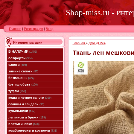
Shop-miss.ru - инт
Главная
|
Регистрация
|
Вход
Интернет магазин
Главная
»
ДЛЯ ДОМА
Ткань лен мешкови
В НАЛИЧИИ
(1455)
ботфорты
(394)
сапоги
(505)
зимние сапоги
(83)
ботильоны
(324)
фетиш обувь
(100)
туфли
(253)
кеды и летние сапоги
(300)
сланцы и сандали
(99)
купальники
(512)
леггинсы и брюки
(199)
платья и юбки
(568)
комбинезоны и костюмы
(731)