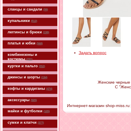
сланцы и сандали
(99)
купальники
(512)
леггинсы и брюки
(199)
платья и юбки
(568)
Задать вопрос
комбинезоны и
костюмы
(731)
куртки и пальто
(552)
джинсы и шорты
(194)
Женские черные 
С "Женс
кофты и кардиганы
(474)
аксессуары
(505)
Интнернет-магазин shop-miss.ru
майки и футболки
(105)
сумки и клатчи
(377)