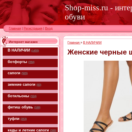
Shop-miss.ru - инт
обуви
Главная
|
Регистрация
|
Вход
Интернет магазин
Главная
»
В НАЛИЧИИ
В НАЛИЧИИ
Женские черные 
(1455)
ботфорты
(394)
сапоги
(505)
зимние сапоги
(83)
ботильоны
(324)
фетиш обувь
(100)
туфли
(253)
кеды и летние сапоги
(300)