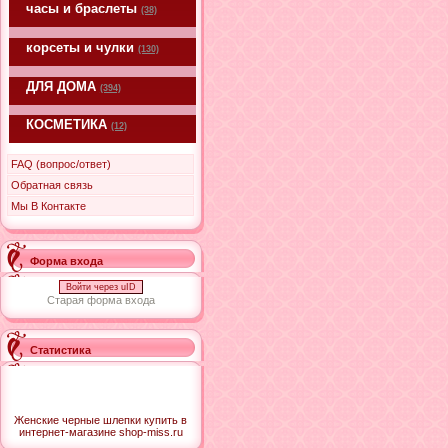
часы и браслеты
(38)
корсеты и чулки
(130)
ДЛЯ ДОМА
(394)
КОСМЕТИКА
(12)
FAQ (вопрос/ответ)
Обратная связь
Мы В Контакте
Форма входа
Войти через uID
Старая форма входа
Статистика
Женские черные шлепки купить в
интернет-магазине shop-miss.ru