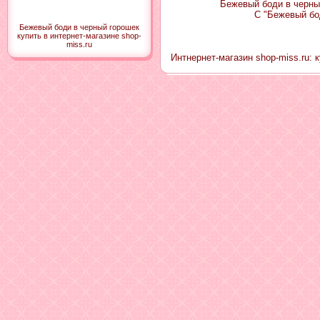
Бежевый боди в черный
С "Бежевый бо
Бежевый боди в черный горошек
купить в интернет-магазине shop-
miss.ru
Интнернет-магазин shop-miss.ru: