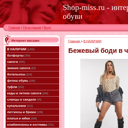
Shop-miss.ru - инт
обуви
Главная
|
Регистрация
|
Вход
Интернет магазин
Главная
»
В НАЛИЧИИ
Бежевый боди в ч
В НАЛИЧИИ
(1455)
ботфорты
(394)
сапоги
(505)
зимние сапоги
(83)
ботильоны
(324)
фетиш обувь
(100)
туфли
(253)
кеды и летние сапоги
(300)
сланцы и сандали
(99)
купальники
(512)
леггинсы и брюки
(199)
платья и юбки
(568)
комбинезоны и костюмы
(731)