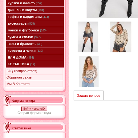
куртки и пальто
(552)
джинсы и шорты
(194)
кофты и кардиганы
(474)
аксессуары
(505)
майки и футболки
(105)
сумки и клатчи
(377)
часы и браслеты
(38)
корсеты и чулки
(130)
ДЛЯ ДОМА
(394)
КОСМЕТИКА
(12)
FAQ (вопрос/ответ)
Обратная связь
Мы В Контакте
Задать вопрос
Форма входа
Войти через uID
Старая форма входа
Статистика