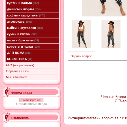
куртки и пальто
(552)
джинсы и шорты
(194)
кофты и кардиганы
(474)
аксессуары
(505)
майки и футболки
(105)
сумки и клатчи
(377)
часы и браслеты
(38)
корсеты и чулки
(130)
ДЛЯ ДОМА
(394)
Задать вопрос
КОСМЕТИКА
(12)
FAQ (вопрос/ответ)
Обратная связь
Мы В Контакте
Форма входа
Черные брюки 
Войти через uID
С "Чер
Старая форма входа
Интнернет-магазин shop-miss.ru:
Статистика