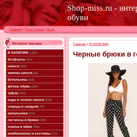
Shop-miss.ru - инт
обуви
Главная
|
Регистрация
|
Вход
Интернет магазин
Главная
»
В НАЛИЧИИ
Черные брюки в г
В НАЛИЧИИ
(1455)
ботфорты
(394)
сапоги
(505)
зимние сапоги
(83)
ботильоны
(324)
фетиш обувь
(100)
туфли
(253)
кеды и летние сапоги
(300)
сланцы и сандали
(99)
купальники
(512)
леггинсы и брюки
(199)
платья и юбки
(568)
комбинезоны и костюмы
(731)