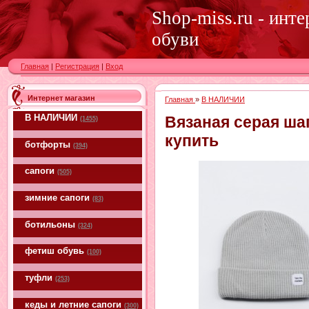
Shop-miss.ru - инт
обуви
Главная
|
Регистрация
|
Вход
Интернет магазин
Главная
»
В НАЛИЧИИ
В НАЛИЧИИ
Вязаная серая ша
(1455)
купить
ботфорты
(394)
сапоги
(505)
зимние сапоги
(83)
ботильоны
(324)
фетиш обувь
(100)
туфли
(253)
кеды и летние сапоги
(300)