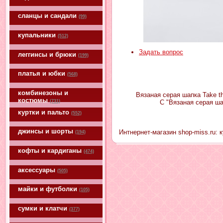
сланцы и сандали
(99)
купальники
(512)
Задать вопрос
леггинсы и брюки
(199)
платья и юбки
(568)
комбинезоны и
Вязаная серая шапка Take t
костюмы
(731)
С "Вязаная серая ша
куртки и пальто
(552)
джинсы и шорты
Интнернет-магазин shop-miss.ru:
(194)
кофты и кардиганы
(474)
аксессуары
(505)
майки и футболки
(105)
сумки и клатчи
(377)