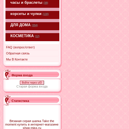
часы и браслеты
(38)
корсеты и чулки
(130)
ДЛЯ ДОМА
(394)
КОСМЕТИКА
(12)
FAQ (вопрос/ответ)
Обратная связь
Мы В Контакте
Форма входа
Войти через uID
Старая форма входа
Статистика
Вязаная серая шапка Take the
moment купить в интернет-магазине
shop-miss.ru