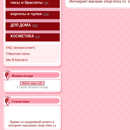
Интнернет-магазин shop-miss.ru: 
часы и браслеты
(38)
корсеты и чулки
(130)
ДЛЯ ДОМА
(394)
КОСМЕТИКА
(12)
FAQ (вопрос/ответ)
Обратная связь
Мы В Контакте
Форма входа
Войти через uID
Старая форма входа
Статистика
Брюки со шнуровкой купить в
интернет-магазине shop-miss.ru