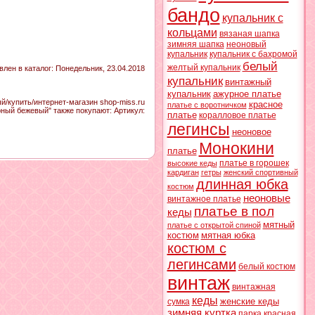
бандо
купальник с
кольцами
вязаная шапка
зимняя шапка
неоновый
купальник
купальник с бахромой
белый
желтый купальник
влен в каталог
: Понедельник, 23.04.2018
купальник
винтажный
купальник
ажурное платье
/купить/интернет-магазин shop-miss.ru
красное
платье с воротничком
рный бежевый" также покупают:
Артикул
:
платье
коралловое платье
легинсы
неоновое
Монокини
платье
платье в горошек
высокие кеды
кардиган
гетры
женский спортивный
длинная юбка
костюм
неоновые
винтажное платье
платье в пол
кеды
мятный
платье с открытой спиной
костюм
мятная юбка
костюм с
легинсами
белый костюм
винтаж
винтажная
кеды
женские кеды
сумка
зимняя куртка
парка
красная