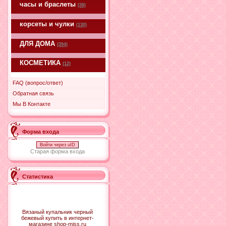
часы и браслеты
(38)
корсеты и чулки
(130)
ДЛЯ ДОМА
(394)
КОСМЕТИКА
(12)
FAQ (вопрос/ответ)
Обратная связь
Мы В Контакте
Форма входа
Войти через uID
Старая форма входа
Статистика
Вязаный купальник черный
бежевый купить в интернет-
магазине shop-miss.ru