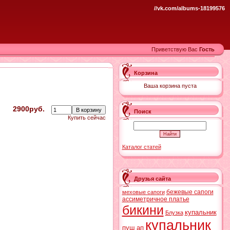
//vk.com/albums-18199576
Приветствую Вас
Гость
Корзина
Ваша корзина пуста
2900руб.
Поиск
Купить сейчас
Каталог статей
Друзья сайта
бежевые сапоги
меховые сапоги
ассиметричное платье
бикини
купальник
Блузка
купальник
пуш ап