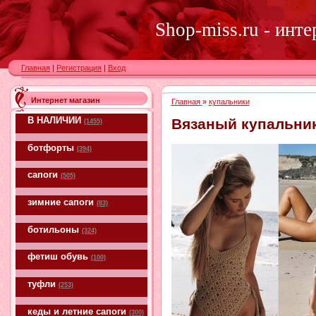
Shop-miss.ru - инт
Главная
|
Регистрация
|
Вход
Интернет магазин
Главная
»
купальники
В НАЛИЧИИ
Вязаный купальни
(1455)
ботфорты
(394)
сапоги
(505)
зимние сапоги
(83)
ботильоны
(324)
фетиш обувь
(100)
туфли
(253)
кеды и летние сапоги
(300)