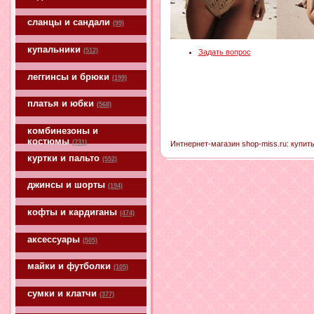
сланцы и сандали
(99)
купальники
(512)
Задать вопрос
леггинсы и брюки
(199)
платья и юбки
(568)
комбинезоны и
костюмы
(731)
Интнернет-магазин shop-miss.ru: купить
куртки и пальто
(552)
джинсы и шорты
(194)
кофты и кардиганы
(474)
аксессуары
(505)
майки и футболки
(105)
сумки и клатчи
(377)