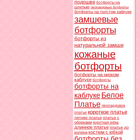
подошве
ботфорты на
шпильке
леопардовые ботфорты
ботфорты на толстом каблуке
замшевые
ботфорты
ботфорты из
натуральной замши
кожаные
ботфорты
ботфорты на низком
каблуке
ботфорты
ботфорты на
Белое
каблуке
Платье
леопардовое
короткое платье
платье
летнее платье
платье с
оборками
короткая юбка
длинное платье
платье до
костюм с юбкой
колена
ботфорты без