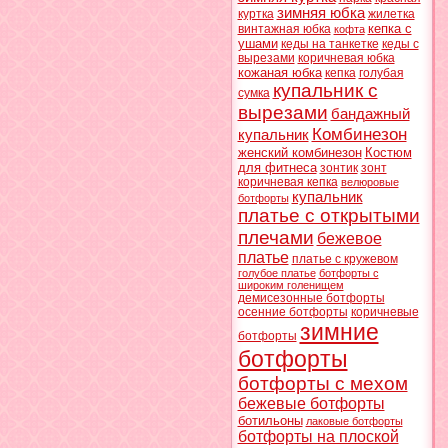
зимняя юбка
куртка
жилетка
кепка с
винтажная юбка
кофта
ушами
кеды на танкетке
кеды с
вырезами
коричневая юбка
кожаная юбка
кепка
голубая
купальник с
сумка
вырезами
бандажный
Комбинезон
купальник
женский комбинезон
Костюм
для фитнеса
зонтик
зонт
коричневая кепка
велюровые
купальник
ботфорты
платье с открытыми
плечами
бежевое
платье
платье с кружевом
голубое платье
ботфорты с
широким голенищем
демисезонные ботфорты
осенние ботфорты
коричневые
зимние
ботфорты
ботфорты
ботфорты с мехом
бежевые ботфорты
ботильоны
лаковые ботфорты
ботфорты на плоской