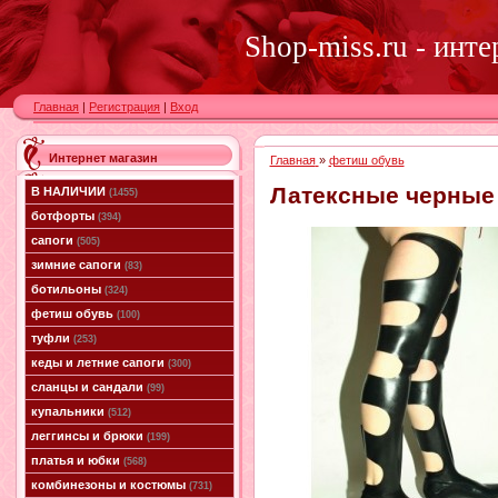
Shop-miss.ru - инт
Главная
|
Регистрация
|
Вход
Интернет магазин
Главная
»
фетиш обувь
Латексные черные 
В НАЛИЧИИ
(1455)
ботфорты
(394)
сапоги
(505)
зимние сапоги
(83)
ботильоны
(324)
фетиш обувь
(100)
туфли
(253)
кеды и летние сапоги
(300)
сланцы и сандали
(99)
купальники
(512)
леггинсы и брюки
(199)
платья и юбки
(568)
комбинезоны и костюмы
(731)