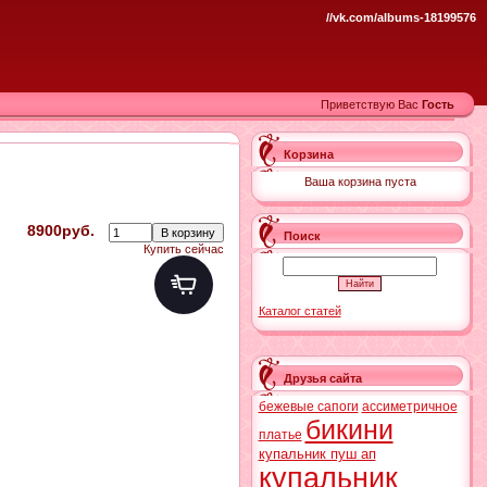
//vk.com/albums-18199576
Приветствую Вас
Гость
Корзина
Ваша корзина пуста
8900руб.
Поиск
Купить сейчас
Каталог статей
Друзья сайта
бежевые сапоги
ассиметричное
бикини
платье
купальник пуш ап
купальник