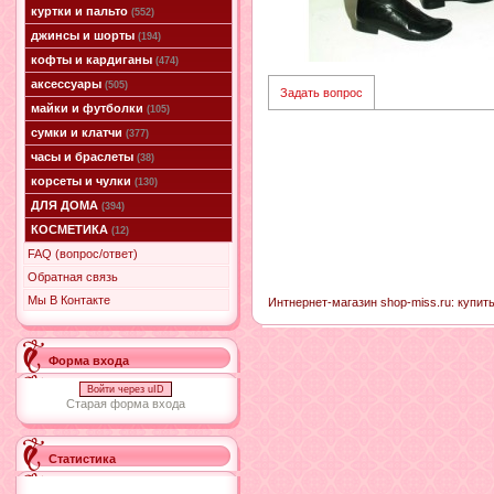
куртки и пальто
(552)
джинсы и шорты
(194)
кофты и кардиганы
(474)
аксессуары
(505)
Задать вопрос
майки и футболки
(105)
сумки и клатчи
(377)
часы и браслеты
(38)
корсеты и чулки
(130)
ДЛЯ ДОМА
(394)
КОСМЕТИКА
(12)
FAQ (вопрос/ответ)
Обратная связь
Мы В Контакте
Интнернет-магазин shop-miss.ru: купит
Форма входа
Войти через uID
Старая форма входа
Статистика