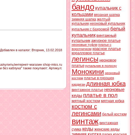
бандо
купальник с
кольцами
вязаная шапка
зимняя шапка
желтый
купальник
неоновый купальник
белый
купальник с бахромой
купальник
винтажный
купальник
ажурное платье
неоновые туфли
платье с
красное платье
воротничком
Добавлен в каталог
: Вторник, 13.02.2018
коралловое платье
легинсы
неоновое
а/купить/интернет-магазин shop-miss.ru
платье
купальник в полоску
и без каблука" также покупают:
Артикул
:
Монокини
неоновый
платье в горошек
костюм
длинная юбка
кардиган
неоновые
винтажное платье
платье в пол
кеды
мятный костюм
мятная юбка
костюм с
легинсами
белый костюм
винтаж
винтажная
кеды
женские кеды
сумка
зимняя куртка
парка
красная