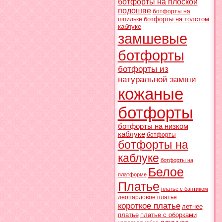
ботфорты на плоской
подошве
ботфорты на
ботфорты на толстом
шпильке
каблуке
замшевые
ботфорты
ботфорты из
натуральной замши
кожаные
ботфорты
ботфорты на низком
каблуке
ботфорты
ботфорты на
каблуке
ботфорты на
Белое
платформе
Платье
платье с бантиком
леопардовое платье
короткое платье
летнее
платье
платье с оборками