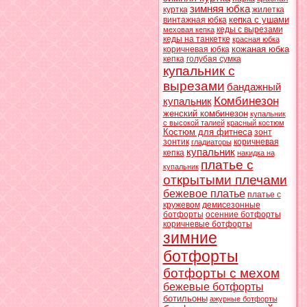
зимняя юбка
куртка
жилетка
кепка с ушами
винтажная юбка
кеды с вырезами
меховая кепка
кеды на танкетке
красная юбка
кожаная юбка
коричневая юбка
кепка
голубая сумка
купальник с
вырезами
бандажный
Комбинезон
купальник
женский комбинезон
купальник
с высокой талией
красный костюм
Костюм для фитнеса
зонт
зонтик
коричневая
гладиаторы
купальник
кепка
накидка на
платье с
купальник
открытыми плечами
бежевое платье
платье с
кружевом
демисезонные
ботфорты
осенние ботфорты
коричневые ботфорты
зимние
ботфорты
ботфорты с мехом
бежевые ботфорты
ботильоны
ажурные ботфорты