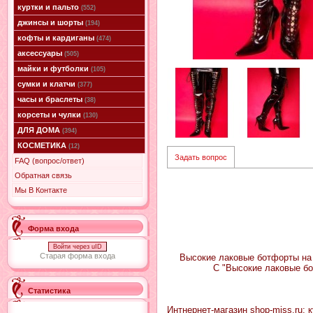
куртки и пальто
(552)
джинсы и шорты
(194)
кофты и кардиганы
(474)
аксессуары
(505)
майки и футболки
(105)
сумки и клатчи
(377)
часы и браслеты
(38)
корсеты и чулки
(130)
ДЛЯ ДОМА
(394)
КОСМЕТИКА
(12)
Задать вопрос
FAQ (вопрос/ответ)
Обратная связь
Мы В Контакте
Форма входа
Войти через uID
Старая форма входа
Высокие лаковые ботфорты на 
С "Высокие лаковые б
Статистика
Интнернет-магазин shop-miss.ru: 