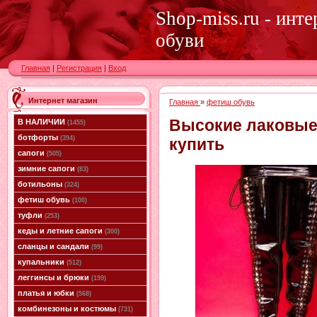
Shop-miss.ru - инт
обуви
Главная
|
Регистрация
|
Вход
Интернет магазин
Главная
»
фетиш обувь
Высокие лаковые
В НАЛИЧИИ
(1455)
ботфорты
(394)
купить
сапоги
(505)
зимние сапоги
(83)
ботильоны
(324)
фетиш обувь
(100)
туфли
(253)
кеды и летние сапоги
(300)
сланцы и сандали
(99)
купальники
(512)
леггинсы и брюки
(199)
платья и юбки
(568)
комбинезоны и костюмы
(731)