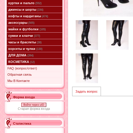
куртки и пальто
(552)
джинсы и шорты
(194)
кофты и кардиганы
(474)
аксессуары
(505)
майки и футболки
(105)
сумки и клатчи
(377)
часы и браслеты
(38)
корсеты и чулки
(130)
ДЛЯ ДОМА
(394)
КОСМЕТИКА
(12)
FAQ (вопрос/ответ)
Обратная связь
Мы В Контакте
Задать вопрос
Форма входа
Войти через uID
Старая форма входа
Статистика