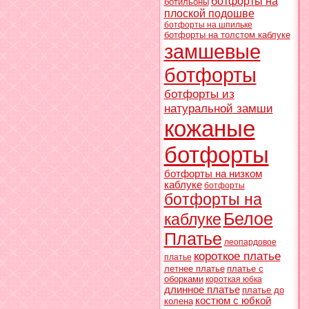
ботфорты на
ботильоны
плоской подошве
ботфорты на шпильке
ботфорты на толстом каблуке
замшевые
ботфорты
ботфорты из
натуральной замши
кожаные
ботфорты
ботфорты на низком
каблуке
ботфорты
ботфорты на
Белое
каблуке
Платье
леопардовое
короткое платье
платье
летнее платье
платье с
оборками
короткая юбка
длинное платье
платье до
костюм с юбкой
колена