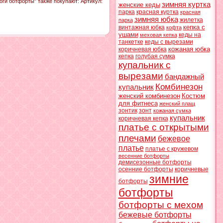
оги ботфорты" также покупают:
Артикул
:
зимняя куртка
женские кеды
парка
красная куртка
красная
зимняя юбка
жилетка
парка
кепка с
винтажная юбка
кофта
ушами
кеды на
меховая кепка
танкетке
кеды с вырезами
кожаная юбка
коричневая юбка
кепка
голубая сумка
купальник с
вырезами
бандажный
Комбинезон
купальник
женский комбинезон
Костюм
для фитнеса
женский плащ
зонтик
зонт
кожаная сумка
купальник
коричневая кепка
платье с открытыми
плечами
бежевое
платье
платье с кружевом
весенние ботфорты
демисезонные ботфорты
осенние ботфорты
коричневые
зимние
ботфорты
ботфорты
ботфорты с мехом
бежевые ботфорты