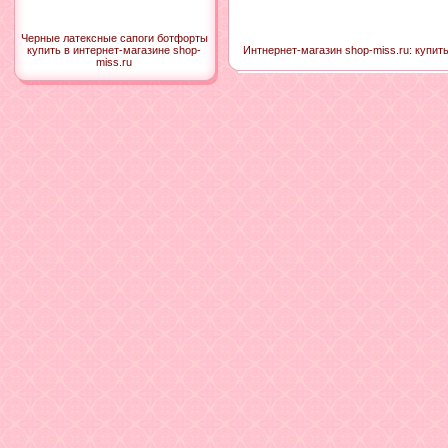
Черные латексные сапоги ботфорты
Интнернет-магазин shop-miss.ru: купит
купить в интернет-магазине shop-
miss.ru