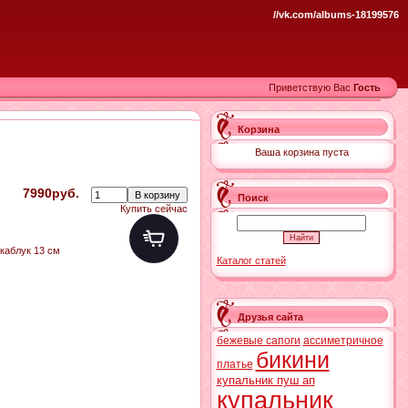
//vk.com/albums-18199576
Приветствую Вас
Гость
Корзина
Ваша корзина пуста
7990руб.
Поиск
Купить сейчас
каблук 13 см
Каталог статей
Друзья сайта
бежевые сапоги
ассиметричное
бикини
платье
купальник пуш ап
купальник