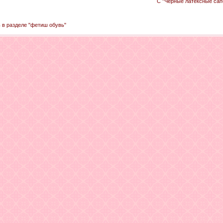
С "Черные латексные сап
ь в разделе "фетиш обувь"