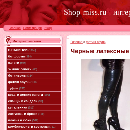
Shop-miss.ru - инт
Главная
|
Регистрация
|
Вход
Интернет магазин
Главная
»
фетиш обувь
Черные латексные 
В НАЛИЧИИ
(1455)
ботфорты
(394)
сапоги
(505)
зимние сапоги
(83)
ботильоны
(324)
фетиш обувь
(100)
туфли
(253)
кеды и летние сапоги
(300)
сланцы и сандали
(99)
купальники
(512)
леггинсы и брюки
(199)
платья и юбки
(568)
комбинезоны и костюмы
(731)