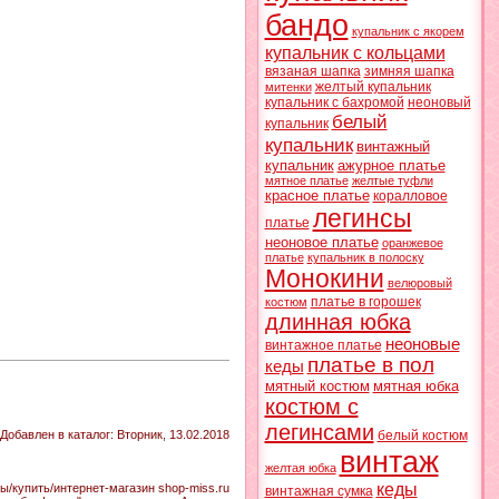
бандо
купальник с якорем
купальник с кольцами
вязаная шапка
зимняя шапка
желтый купальник
митенки
купальник с бахромой
неоновый
белый
купальник
купальник
винтажный
купальник
ажурное платье
мятное платье
желтые туфли
красное платье
коралловое
легинсы
платье
неоновое платье
оранжевое
платье
купальник в полоску
Монокини
велюровый
платье в горошек
костюм
длинная юбка
неоновые
винтажное платье
платье в пол
кеды
мятный костюм
мятная юбка
костюм с
легинсами
Добавлен в каталог
: Вторник, 13.02.2018
белый костюм
винтаж
желтая юбка
кеды
/купить/интернет-магазин shop-miss.ru
винтажная сумка