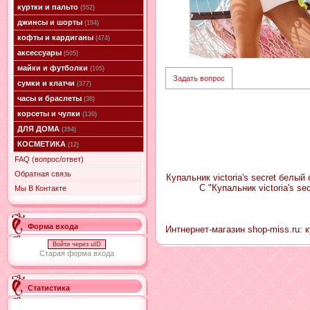
куртки и пальто
(552)
джинсы и шорты
(194)
кофты и кардиганы
(474)
аксессуары
(505)
майки и футболки
(105)
Задать вопрос
сумки и клатчи
(377)
часы и браслеты
(38)
корсеты и чулки
(130)
ДЛЯ ДОМА
(394)
КОСМЕТИКА
(12)
FAQ (вопрос/ответ)
Обратная связь
Купальник victoria's secret белый
С "Купальник victoria's s
Мы В Контакте
Форма входа
Интнернет-магазин shop-miss.ru: 
Войти через uID
Старая форма входа
Статистика