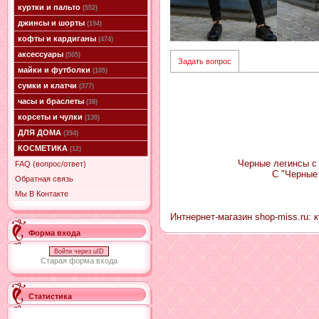
куртки и пальто
(552)
джинсы и шорты
(194)
кофты и кардиганы
(474)
аксессуары
(505)
Задать вопрос
майки и футболки
(105)
сумки и клатчи
(377)
часы и браслеты
(38)
корсеты и чулки
(130)
ДЛЯ ДОМА
(394)
КОСМЕТИКА
(12)
Черные легинсы с 
FAQ (вопрос/ответ)
С "Черные
Обратная связь
Мы В Контакте
Интнернет-магазин shop-miss.ru: 
Форма входа
Войти через uID
Старая форма входа
Статистика