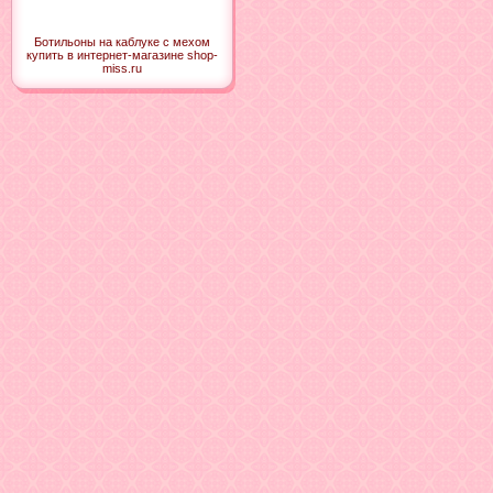
Ботильоны на каблуке с мехом
купить в интернет-магазине shop-
miss.ru