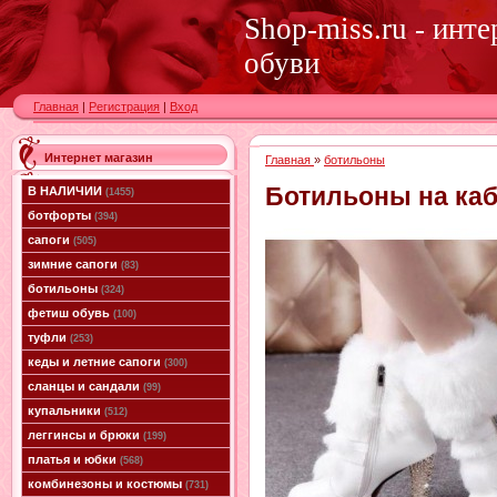
Shop-miss.ru - инт
обуви
Главная
|
Регистрация
|
Вход
Интернет магазин
Главная
»
ботильоны
Ботильоны на каб
В НАЛИЧИИ
(1455)
ботфорты
(394)
сапоги
(505)
зимние сапоги
(83)
ботильоны
(324)
фетиш обувь
(100)
туфли
(253)
кеды и летние сапоги
(300)
сланцы и сандали
(99)
купальники
(512)
леггинсы и брюки
(199)
платья и юбки
(568)
комбинезоны и костюмы
(731)