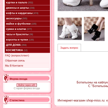
куртки и пальто
(552)
джинсы и шорты
(194)
кофты и кардиганы
(474)
аксессуары
(505)
майки и футболки
(105)
сумки и клатчи
(377)
часы и браслеты
(38)
корсеты и чулки
(130)
ДЛЯ ДОМА
(394)
Задать вопрос
КОСМЕТИКА
(12)
FAQ (вопрос/ответ)
Обратная связь
Мы В Контакте
Форма входа
Ботильоны на каблук
Войти через uID
С "Ботильоны
Старая форма входа
Интнернет-магазин shop-miss.ru: 
Статистика