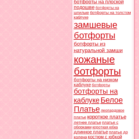
ботфорты на плоской
подошве
ботфорты на
ботфорты на толстом
шпильке
каблуке
замшевые
ботфорты
ботфорты из
натуральной замши
кожаные
ботфорты
ботфорты на низком
каблуке
ботфорты
ботфорты на
Белое
каблуке
Платье
леопардовое
короткое платье
платье
летнее платье
платье с
оборками
короткая юбка
длинное платье
платье до
костюм с юбкой
колена