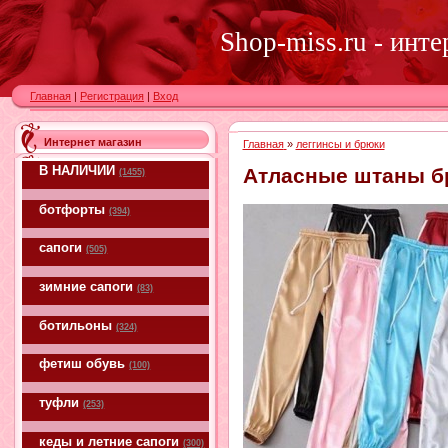
Shop-miss.ru - инт
Главная
|
Регистрация
|
Вход
Интернет магазин
Главная
»
леггинсы и брюки
В НАЛИЧИИ
Атласные штаны б
(1455)
ботфорты
(394)
сапоги
(505)
зимние сапоги
(83)
ботильоны
(324)
фетиш обувь
(100)
туфли
(253)
кеды и летние сапоги
(300)