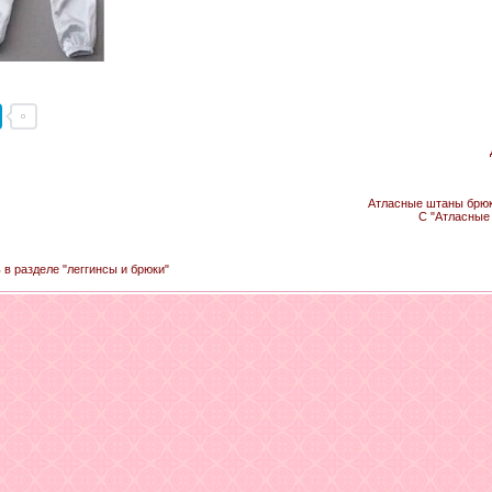
Атласные штаны брюки
С "Атласные
 в разделе "леггинсы и брюки"