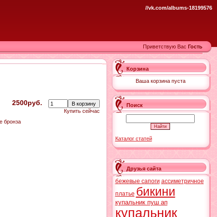
//vk.com/albums-18199576
Приветствую Вас
Гость
Корзина
Ваша корзина пуста
2500руб.
Поиск
Купить сейчас
е бронза
Каталог статей
Друзья сайта
бежевые сапоги
ассиметричное
бикини
платье
купальник пуш ап
купальник