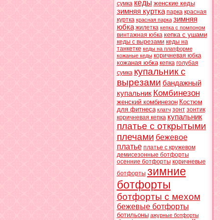
кеды
женские кеды
сумка
зимняя куртка
парка
красная
зимняя
куртка
красная парка
юбка
жилетка
кепка с помпоном
кепка с ушами
винтажная юбка
кеды с вырезами
кеды на
танкетке
кеды на платформе
коричневая юбка
кожаные кеды
кожаная юбка
кепка
голубая
купальник с
сумка
вырезами
бандажный
Комбинезон
купальник
женский комбинезон
Костюм
для фитнеса
зонт
зонтик
клатч
купальник
коричневая кепка
платье с открытыми
плечами
бежевое
платье
платье с кружевом
демисезонные ботфорты
осенние ботфорты
коричневые
зимние
ботфорты
ботфорты
ботфорты с мехом
бежевые ботфорты
ботильоны
ажурные ботфорты