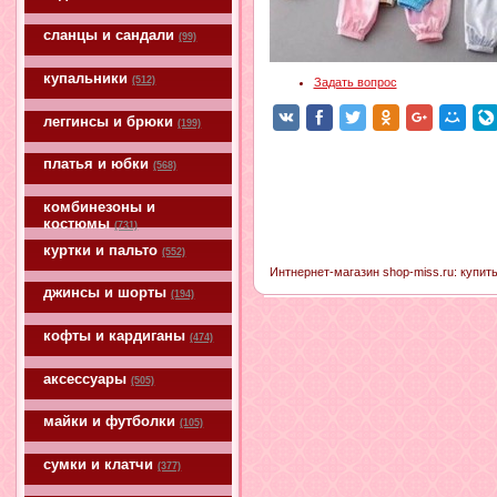
сланцы и сандали
(99)
купальники
(512)
Задать вопрос
леггинсы и брюки
(199)
платья и юбки
(568)
комбинезоны и
костюмы
(731)
куртки и пальто
(552)
Интнернет-магазин shop-miss.ru: купить
джинсы и шорты
(194)
кофты и кардиганы
(474)
аксессуары
(505)
майки и футболки
(105)
сумки и клатчи
(377)