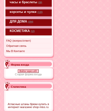
часы и браслеты
(38)
корсеты и чулки
(130)
ДЛЯ ДОМА
(394)
КОСМЕТИКА
(12)
FAQ (вопрос/ответ)
Обратная связь
Мы В Контакте
Форма входа
Войти через uID
Старая форма входа
Статистика
Атласные штаны брюки купить в
интернет-магазине shop-miss.ru