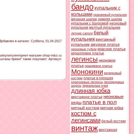
бандо
купальник с
кольцами
оранжевый купальник
вязаная шапка
зимняя шапка
купальник с бахромой
неоновый
купальник
желтый купальник
белый
летние сапоги
купальник
винтажный
Добавлен в каталог
: Суббота, 01.04.2017
купальник
ажурное платье
красное платье
неоновые туфли
коралловое платье
/купить/интернет-магазин shop-miss.ru
легинсы
 штаны брюки" также покупают:
Артикул
:
неоновое
платье
оранжевое платье
Монокини
велюровый
платье в горошек
костюм
коричневые легинсы
леопардовые
шорты
зеркальные очки
длинная юбка
неоновые
винтажное платье
платье в пол
кеды
мятный костюм
мятная юбка
костюм с
легинсами
белый костюм
винтаж
винтажная