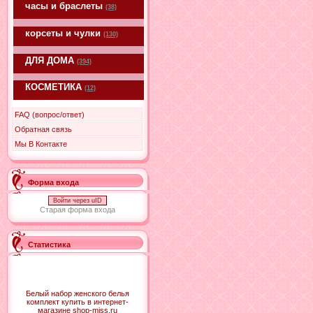
часы и браслеты
(38)
корсеты и чулки
(130)
ДЛЯ ДОМА
(394)
КОСМЕТИКА
(12)
FAQ (вопрос/ответ)
Обратная связь
Мы В Контакте
Форма входа
Войти через uID
Старая форма входа
Статистика
Белый набор женского белья
комплект купить в интернет-
магазине shop-miss.ru