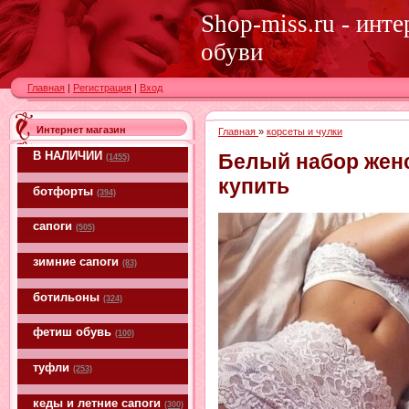
Shop-miss.ru - инт
обуви
Главная
|
Регистрация
|
Вход
Интернет магазин
Главная
»
корсеты и чулки
В НАЛИЧИИ
Белый набор женс
(1455)
купить
ботфорты
(394)
сапоги
(505)
зимние сапоги
(83)
ботильоны
(324)
фетиш обувь
(100)
туфли
(253)
кеды и летние сапоги
(300)