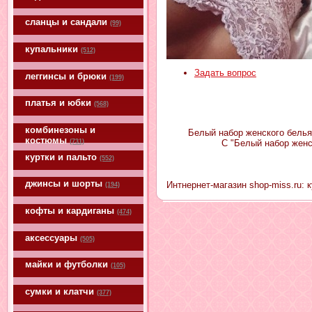
сланцы и сандали
(99)
купальники
(512)
Задать вопрос
леггинсы и брюки
(199)
платья и юбки
(568)
комбинезоны и
Белый набор женского белья 
костюмы
(731)
С "Белый набор женс
куртки и пальто
(552)
джинсы и шорты
Интнернет-магазин shop-miss.ru: 
(194)
кофты и кардиганы
(474)
аксессуары
(505)
майки и футболки
(105)
сумки и клатчи
(377)