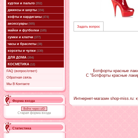
куртки и пальто
(552)
джинсы и шорты
(194)
кофты и кардиганы
(474)
аксессуары
(505)
Задать вопрос
майки и футболки
(105)
сумки и клатчи
(377)
часы и браслеты
(38)
корсеты и чулки
(130)
ДЛЯ ДОМА
(394)
КОСМЕТИКА
(12)
Ботфорты красные лаки
FAQ (вопрос/ответ)
С "Ботфорты красные лаки
Обратная связь
Мы В Контакте
Интнернет-магазин shop-miss.ru: 
Форма входа
Войти через uID
Старая форма входа
Статистика