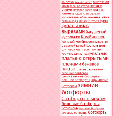
жилетка
винтажная
зимняя кепка
кепка с
юбка
зеленая куртка
ушами
кеды на
меховая кепка
танкетке
кеды с вырезами
кожаная юбка
коричневая юбка
кепка
голубая сумка
летние кеды
купальник с
вырезами
бандажный
Комбинезон
купальник
женский комбинезон
купальник
Костюм для
с высокой талией
фитнеса
зонт
зонтик
клатч
купальник
коричневая кепка
платье с открытыми
плечами
бежевое
платье
платье с кружевом
весенние ботфорты
демисезонные ботфорты
осенние ботфорты
коричневые
зимние
ботфорты
ботфорты
ботфорты с мехом
бежевые ботфорты
ботильоны
лаковые ботфорты
ботфорты
ажурные ботфорты