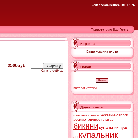
//vk.com/albums-18199576
Приветствую Вас
Гость
Корзина
Ваша корзина пуста
2500руб.
Поиск
Купить сейчас
Каталог статей
Друзья сайта
бежевые сапоги
меховые сапоги
ассиметричное платье
бикини
купальник пуш
купальник
ап