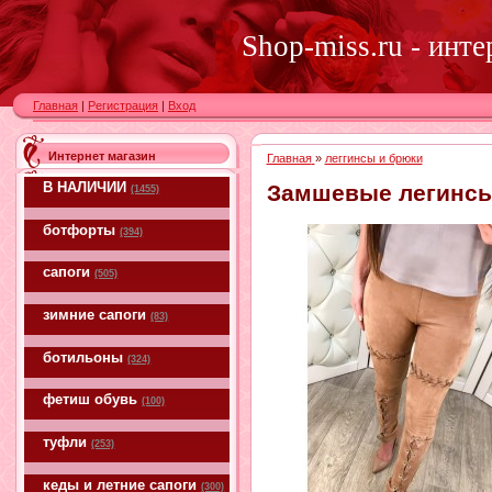
Shop-miss.ru - инт
Главная
|
Регистрация
|
Вход
Интернет магазин
Главная
»
леггинсы и брюки
В НАЛИЧИИ
Замшевые легинсы
(1455)
ботфорты
(394)
сапоги
(505)
зимние сапоги
(83)
ботильоны
(324)
фетиш обувь
(100)
туфли
(253)
кеды и летние сапоги
(300)