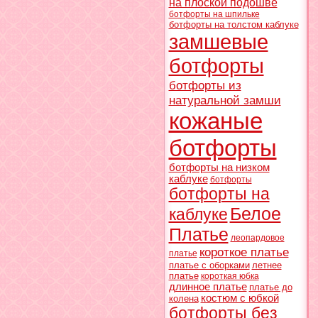
на плоской подошве
ботфорты на шпильке
ботфорты на толстом каблуке
замшевые
ботфорты
ботфорты из
натуральной замши
кожаные
ботфорты
ботфорты на низком
каблуке
ботфорты
ботфорты на
Белое
каблуке
Платье
леопардовое
короткое платье
платье
платье с оборками
летнее
платье
короткая юбка
длинное платье
платье до
костюм с юбкой
колена
ботфорты без