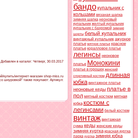
бандо
купальник с
кольцами
вязаная шапка
зимняя шапка
неоновый
купальник
желтый купальник
купальник с бахромой
зимние
белый купальник
шорты
винтажный купальник
ажурное
платье
красное
мятное платье
платье
коралловое платье
легинсы
неоновое
Монокини
Добавлен в каталог
: Четверг, 30.03.2017
платье
платье в горошек
женский
длинная
спортивный костюм
/купить/интернет-магазин shop-miss.ru
о шнуровкой" также покупают:
Артикул
:
юбка
винтажное платье
платье в
неоновые кеды
пол
мятный костюм
мятная
костюм с
юбка
легинсами
белый костюм
винтаж
винтажная
кеды
женские кеды
сумка
зимняя куртка
красная куртка
зимняя юбка
парка
куртка