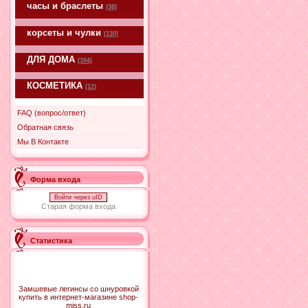
часы и браслеты
(38)
корсеты и чулки
(130)
ДЛЯ ДОМА
(394)
КОСМЕТИКА
(12)
FAQ (вопрос/ответ)
Обратная связь
Мы В Контакте
Форма входа
Войти через uID
Старая форма входа
Статистика
Замшевые легинсы со шнуровкой
купить в интернет-магазине shop-
miss.ru