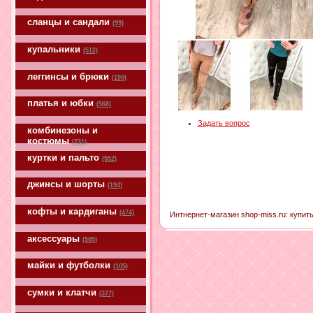
сланцы и сандали
(99)
купальники
(512)
леггинсы и брюки
(199)
платья и юбки
(568)
Задать вопрос
комбинезоны и
костюмы
(731)
куртки и пальто
(552)
джинсы и шорты
(194)
кофты и кардиганы
(474)
Интнернет-магазин shop-miss.ru: купить
аксессуары
(505)
майки и футболки
(105)
сумки и клатчи
(377)