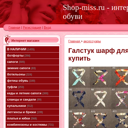
Shop-miss.ru - инт
обуви
Главная
|
Регистрация
|
Вход
Интернет магазин
Главная
»
аксессуары
Галстук шарф дл
В НАЛИЧИИ
(1455)
ботфорты
(394)
купить
сапоги
(505)
зимние сапоги
(83)
ботильоны
(324)
фетиш обувь
(100)
туфли
(253)
кеды и летние сапоги
(300)
сланцы и сандали
(99)
купальники
(512)
леггинсы и брюки
(199)
платья и юбки
(568)
комбинезоны и костюмы
(731)