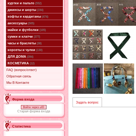
куртки и пальто
(552)
джинсы и шорты
(194)
кофты и кардиганы
(474)
аксессуары
(505)
майки и футболки
(105)
сумки и клатчи
(377)
часы и браслеты
(38)
корсеты и чулки
(130)
ДЛЯ ДОМА
(394)
КОСМЕТИКА
(12)
FAQ (вопрос/ответ)
Обратная связь
Мы В Контакте
Форма входа
Задать вопрос
Войти через uID
Старая форма входа
Статистика