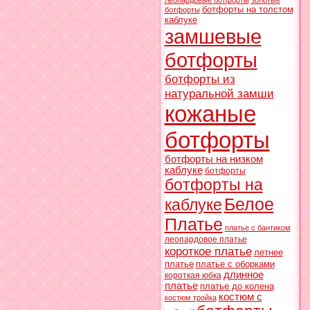
леопардовые ботфорты
золотые
ботфорты на толстом
ботфорты
каблуке
замшевые
ботфорты
ботфорты из
натуральной замши
кожаные
ботфорты
ботфорты на низком
каблуке
ботфорты
ботфорты на
Белое
каблуке
Платье
платье с бантиком
леопардовое платье
короткое платье
летнее
платье
платье с оборками
длинное
короткая юбка
платье
платье до колена
костюм с
костюм тройка