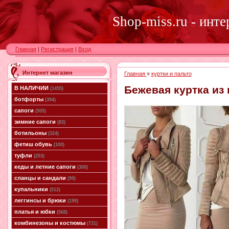
Shop-miss.ru - инт
Главная
|
Регистрация
|
Вход
Интернет магазин
Главная
»
куртки и пальто
Бежевая куртка из 
В НАЛИЧИИ
(1455)
ботфорты
(394)
сапоги
(505)
зимние сапоги
(83)
ботильоны
(324)
фетиш обувь
(100)
туфли
(253)
кеды и летние сапоги
(300)
сланцы и сандали
(99)
купальники
(512)
леггинсы и брюки
(199)
платья и юбки
(568)
комбинезоны и костюмы
(731)