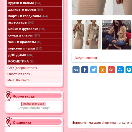
куртки и пальто
(552)
джинсы и шорты
(194)
кофты и кардиганы
(474)
аксессуары
(505)
майки и футболки
(105)
сумки и клатчи
(377)
часы и браслеты
(38)
корсеты и чулки
(130)
ДЛЯ ДОМА
(394)
Задать вопрос
КОСМЕТИКА
(12)
FAQ (вопрос/ответ)
Обратная связь
Мы В Контакте
Форма входа
Войти через uID
Старая форма входа
Интнернет-магазин shop-miss.ru: купить
Статистика