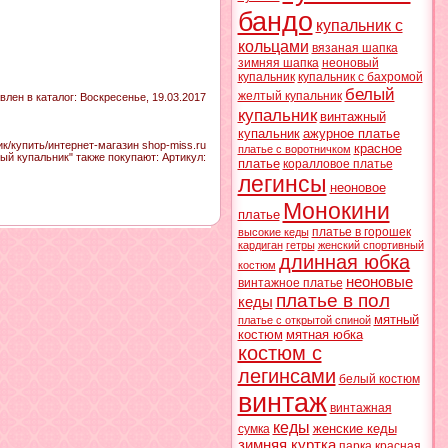
бандо
купальник с
кольцами
вязаная шапка
зимняя шапка
неоновый
купальник
купальник с бахромой
белый
желтый купальник
влен в каталог
: Воскресенье, 19.03.2017
купальник
винтажный
купальник
ажурное платье
/купить/интернет-магазин shop-miss.ru
красное
платье с воротничком
ый купальник" также покупают:
Артикул
:
платье
коралловое платье
легинсы
неоновое
Монокини
платье
платье в горошек
высокие кеды
кардиган
гетры
женский спортивный
длинная юбка
костюм
неоновые
винтажное платье
платье в пол
кеды
мятный
платье с открытой спиной
костюм
мятная юбка
костюм с
легинсами
белый костюм
винтаж
винтажная
кеды
женские кеды
сумка
зимняя куртка
парка
красная