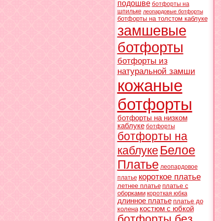
подошве
ботфорты на
шпильке
леопардовые ботфорты
ботфорты на толстом каблуке
замшевые
ботфорты
ботфорты из
натуральной замши
кожаные
ботфорты
ботфорты на низком
каблуке
ботфорты
ботфорты на
Белое
каблуке
Платье
леопардовое
короткое платье
платье
летнее платье
платье с
оборками
короткая юбка
длинное платье
платье до
костюм с юбкой
колена
ботфорты без