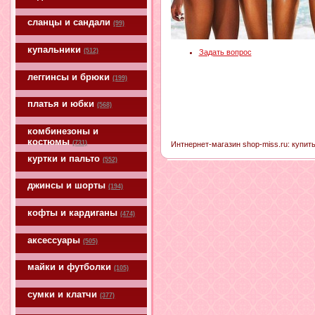
сланцы и сандали
(99)
купальники
(512)
Задать вопрос
леггинсы и брюки
(199)
платья и юбки
(568)
комбинезоны и
костюмы
(731)
Интнернет-магазин shop-miss.ru: купить
куртки и пальто
(552)
джинсы и шорты
(194)
кофты и кардиганы
(474)
аксессуары
(505)
майки и футболки
(105)
сумки и клатчи
(377)