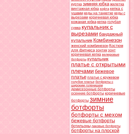
зимняя юбка
куртка
жилетка
кепка с
винтажная юбка
кофта
ушами
кеды на танкетке
кеды с
вырезами
коричневая юбка
кожаная юбка
кепка
голубая
купальник с
сумка
вырезами
бандажный
Комбинезон
купальник
женский комбинезон
Костюм
для фитнеса
зонтик
зонт
коричневая кепка
велюровые
купальник
ботфорты
платье с открытыми
плечами
бежевое
платье
платье с кружевом
голубое платье
ботфорты с
широким голенищем
демисезонные ботфорты
осенние ботфорты
коричневые
зимние
ботфорты
ботфорты
ботфорты с мехом
бежевые ботфорты
ботильоны
лаковые ботфорты
ботфорты на плоской