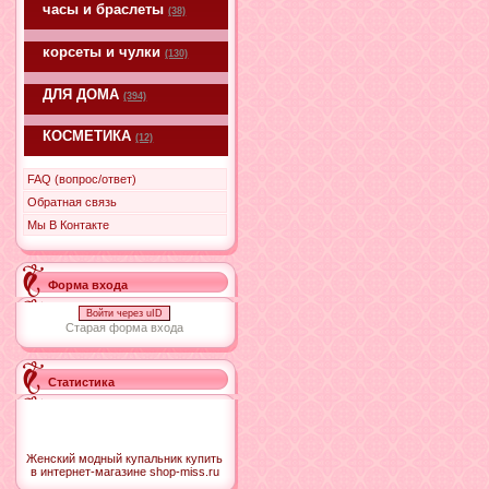
часы и браслеты
(38)
корсеты и чулки
(130)
ДЛЯ ДОМА
(394)
КОСМЕТИКА
(12)
FAQ (вопрос/ответ)
Обратная связь
Мы В Контакте
Форма входа
Войти через uID
Старая форма входа
Статистика
Женский модный купальник купить
в интернет-магазине shop-miss.ru