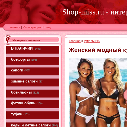
Shop-miss.ru - инт
Главная
|
Регистрация
|
Вход
Интернет магазин
Главная
»
купальники
В НАЛИЧИИ
Женский модный к
(1455)
ботфорты
(394)
сапоги
(505)
зимние сапоги
(83)
ботильоны
(324)
фетиш обувь
(100)
туфли
(253)
кеды и летние сапоги
(300)