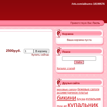
//vk.com/albums-18199576
Приветствую Вас
Гость
Корзина
Ваша корзина пуста
2500руб.
Поиск
Купить сейчас
Каталог статей
Друзья сайта
бежевые сапоги
меховые сапоги
ассиметричное платье
бикини
купальник
Блузка
купальник
пуш ап