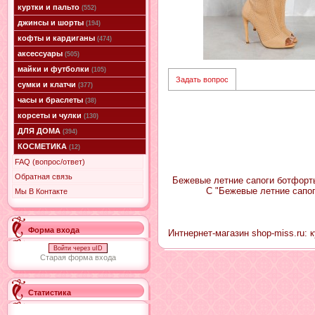
куртки и пальто
(552)
джинсы и шорты
(194)
кофты и кардиганы
(474)
аксессуары
(505)
майки и футболки
(105)
Задать вопрос
сумки и клатчи
(377)
часы и браслеты
(38)
корсеты и чулки
(130)
ДЛЯ ДОМА
(394)
КОСМЕТИКА
(12)
FAQ (вопрос/ответ)
Обратная связь
Бежевые летние сапоги ботфорты
С "Бежевые летние сапо
Мы В Контакте
Форма входа
Интнернет-магазин shop-miss.ru: 
Войти через uID
Старая форма входа
Статистика