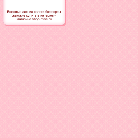
Бежевые летние сапоги ботфорты
женские купить в интернет-
магазине shop-miss.ru