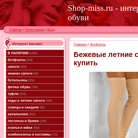
Shop-miss.ru - инт
обуви
Главная
|
Регистрация
|
Вход
Интернет магазин
Главная
»
ботфорты
Бежевые летние 
В НАЛИЧИИ
(1455)
ботфорты
(394)
купить
сапоги
(505)
зимние сапоги
(83)
ботильоны
(324)
фетиш обувь
(100)
туфли
(253)
кеды и летние сапоги
(300)
сланцы и сандали
(99)
купальники
(512)
леггинсы и брюки
(199)
платья и юбки
(568)
комбинезоны и костюмы
(731)