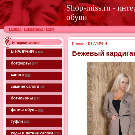
Shop-miss.ru - инт
обуви
Главная
|
Регистрация
|
Вход
Интернет магазин
Главная
»
В НАЛИЧИИ
В НАЛИЧИИ
Бежевый кардига
(1455)
ботфорты
(394)
сапоги
(505)
зимние сапоги
(83)
ботильоны
(324)
фетиш обувь
(100)
туфли
(253)
кеды и летние сапоги
(300)