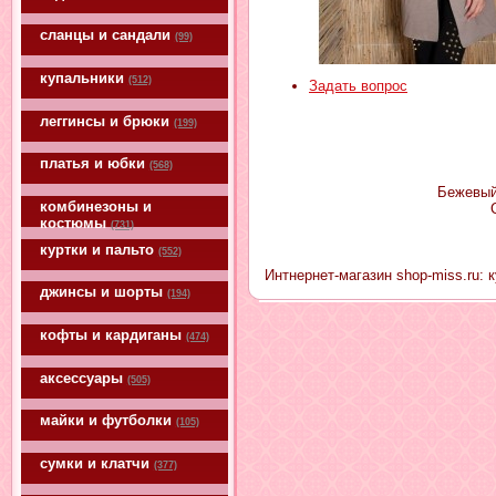
сланцы и сандали
(99)
купальники
(512)
Задать вопрос
леггинсы и брюки
(199)
платья и юбки
(568)
Бежевый 
комбинезоны и
костюмы
(731)
куртки и пальто
(552)
Интнернет-магазин shop-miss.ru:
джинсы и шорты
(194)
кофты и кардиганы
(474)
аксессуары
(505)
майки и футболки
(105)
сумки и клатчи
(377)