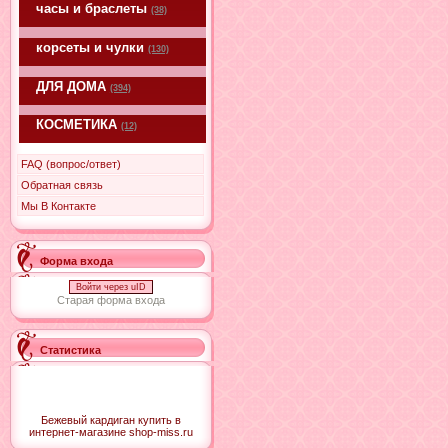
часы и браслеты
(38)
корсеты и чулки
(130)
ДЛЯ ДОМА
(394)
КОСМЕТИКА
(12)
FAQ (вопрос/ответ)
Обратная связь
Мы В Контакте
Форма входа
Войти через uID
Старая форма входа
Статистика
Бежевый кардиган купить в
интернет-магазине shop-miss.ru