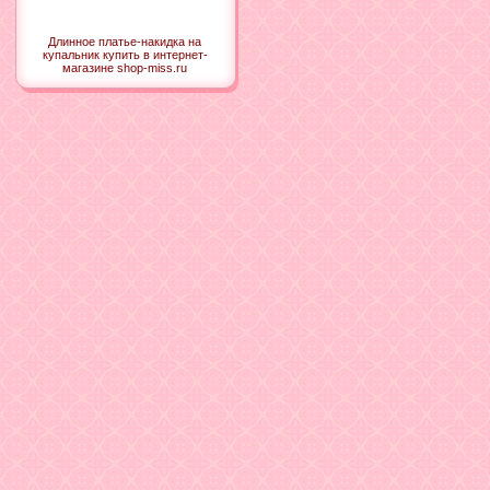
Длинное платье-накидка на
купальник купить в интернет-
магазине shop-miss.ru