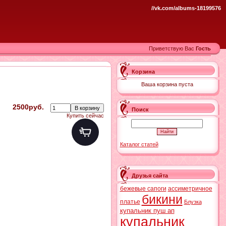
//vk.com/albums-18199576
Приветствую Вас
Гость
Корзина
Ваша корзина пуста
2500руб.
Поиск
Купить сейчас
Каталог статей
Друзья сайта
бежевые сапоги
ассиметричное
бикини
платье
Блузка
купальник пуш ап
купальник