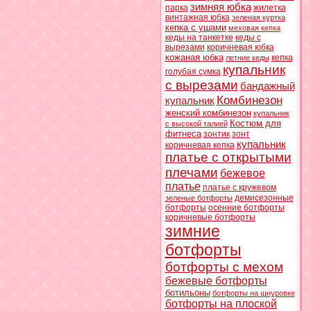
зимняя юбка
парка
жилетка
винтажная юбка
зеленая куртка
кепка с ушами
меховая кепка
кеды на танкетке
кеды с
вырезами
коричневая юбка
кожаная юбка
кепка
летние кеды
купальник
голубая сумка
с вырезами
бандажный
Комбинезон
купальник
женский комбинезон
купальник
Костюм для
с высокой талией
фитнеса
зонтик
зонт
купальник
коричневая кепка
платье с открытыми
плечами
бежевое
платье
платье с кружевом
демисезонные
зеленые ботфорты
ботфорты
осенние ботфорты
коричневые ботфорты
зимние
ботфорты
ботфорты с мехом
бежевые ботфорты
ботильоны
ботфорты на шнуровке
ботфорты на плоской