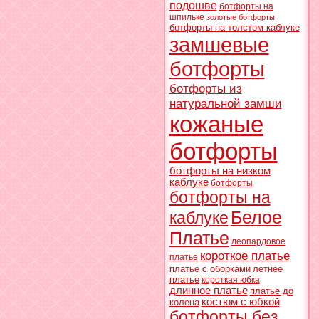
подошве
ботфорты на
шпильке
золотые ботфорты
ботфорты на толстом каблуке
замшевые
ботфорты
ботфорты из
натуральной замши
кожаные
ботфорты
ботфорты на низком
каблуке
ботфорты
ботфорты на
Белое
каблуке
Платье
леопардовое
короткое платье
платье
платье с оборками
летнее
платье
короткая юбка
длинное платье
платье до
костюм с юбкой
колена
ботфорты без