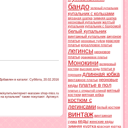
бандо
зеленый купальник
купальник с кольцами
вязаная шапка
зимняя шапка
неоновый купальник
желтый
купальник
купальник с бахромой
белый купальник
винтажный купальник
ажурное
платье
красное
неоновые туфли
платье
коралловое платье
легинсы
неоновое
платье
оранжевое платье
Монокини
велюровый
платье в
костюм
высокие кеды
длинная юбка
горошек
неоновые
Добавлен в каталог
: Суббота, 20.02.2016
винтажное платье
платье в пол
кеды
мятный
платье с открытой спиной
к/купить/интернет-магазин shop-miss.ru
костюм
мятная юбка
 на купальник" также покупают:
Артикул
:
костюм с
легинсами
белый костюм
винтаж
винтажная
кеды
женские кеды
сумка
зимняя куртка
красная куртка