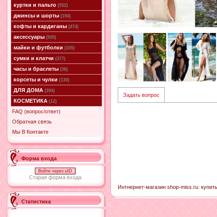
куртки и пальто
(552)
джинсы и шорты
(194)
кофты и кардиганы
(474)
аксессуары
(505)
майки и футболки
(105)
сумки и клатчи
(377)
часы и браслеты
(38)
корсеты и чулки
(130)
ДЛЯ ДОМА
(394)
Задать вопрос
КОСМЕТИКА
(12)
FAQ (вопрос/ответ)
Обратная связь
Мы В Контакте
Форма входа
Войти через uID
Старая форма входа
Интнернет-магазин shop-miss.ru: купить
Статистика