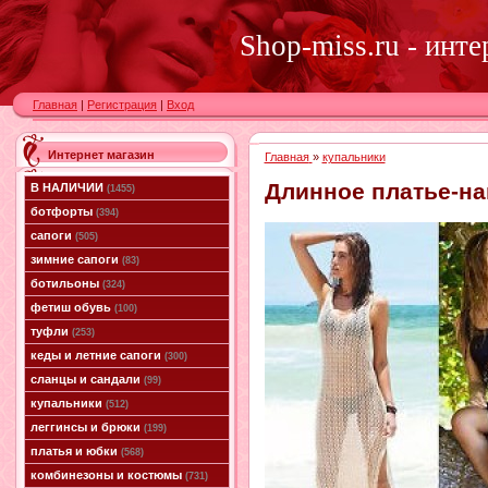
Shop-miss.ru - инт
Главная
|
Регистрация
|
Вход
Интернет магазин
Главная
»
купальники
Длинное платье-на
В НАЛИЧИИ
(1455)
ботфорты
(394)
сапоги
(505)
зимние сапоги
(83)
ботильоны
(324)
фетиш обувь
(100)
туфли
(253)
кеды и летние сапоги
(300)
сланцы и сандали
(99)
купальники
(512)
леггинсы и брюки
(199)
платья и юбки
(568)
комбинезоны и костюмы
(731)