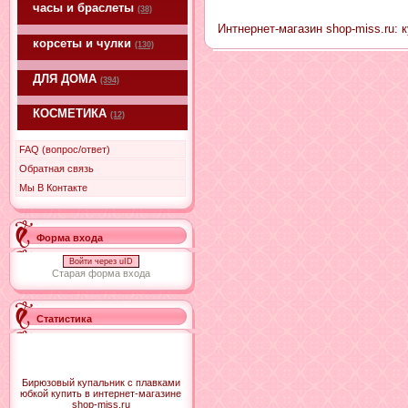
часы и браслеты
(38)
Интнернет-магазин shop-miss.ru: 
корсеты и чулки
(130)
ДЛЯ ДОМА
(394)
КОСМЕТИКА
(12)
FAQ (вопрос/ответ)
Обратная связь
Мы В Контакте
Форма входа
Войти через uID
Старая форма входа
Статистика
Бирюзовый купальник с плавками
юбкой купить в интернет-магазине
shop-miss.ru