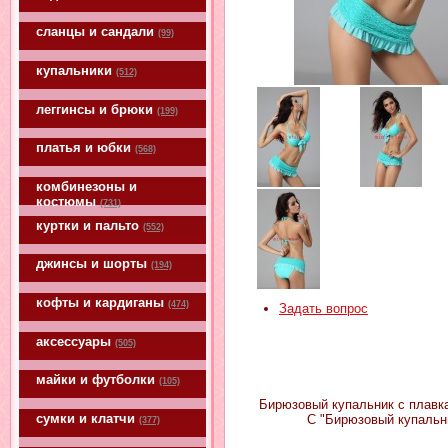
сланцы и сандали
(99)
купальники
(512)
леггинсы и брюки
(199)
платья и юбки
(568)
комбинезоны и
костюмы
(731)
куртки и пальто
(552)
джинсы и шорты
(194)
кофты и кардиганы
(474)
Задать вопрос
аксессуары
(505)
майки и футболки
(105)
Бирюзовый купальник с плавка
сумки и клатчи
С "Бирюзовый купальн
(377)