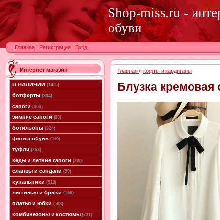
Shop-miss.ru - инт
обуви
Главная
|
Регистрация
|
Вход
Интернет магазин
Главная
»
кофты и кардиганы
Блузка кремовая 
В НАЛИЧИИ
(1455)
ботфорты
(394)
сапоги
(505)
зимние сапоги
(83)
ботильоны
(324)
фетиш обувь
(100)
туфли
(253)
кеды и летние сапоги
(300)
сланцы и сандали
(99)
купальники
(512)
леггинсы и брюки
(199)
платья и юбки
(568)
комбинезоны и костюмы
(731)