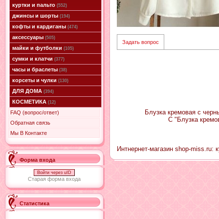
куртки и пальто
(552)
джинсы и шорты
(194)
кофты и кардиганы
(474)
аксессуары
(505)
Задать вопрос
майки и футболки
(105)
сумки и клатчи
(377)
часы и браслеты
(38)
корсеты и чулки
(130)
ДЛЯ ДОМА
(394)
КОСМЕТИКА
(12)
Блузка кремовая с черны
FAQ (вопрос/ответ)
С "Блузка кремо
Обратная связь
Мы В Контакте
Интнернет-магазин shop-miss.ru: 
Форма входа
Войти через uID
Старая форма входа
Статистика