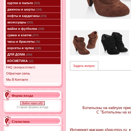
куртки и пальто
(552)
джинсы и шорты
(194)
кофты и кардиганы
(474)
аксессуары
(505)
майки и футболки
(105)
сумки и клатчи
(377)
часы и браслеты
(38)
корсеты и чулки
(130)
ДЛЯ ДОМА
(394)
КОСМЕТИКА
(12)
Задать вопрос
FAQ (вопрос/ответ)
Обратная связь
Мы В Контакте
Форма входа
Войти через uID
Старая форма входа
Ботильоны на каблуке прис
С "Ботильоны на к
Статистика
Интнернет-магазин shop-miss.ru: 