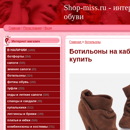
Shop-miss.ru - инт
обуви
Главная
|
Регистрация
|
Вход
Интернет магазин
Главная
»
ботильоны
Ботильоны на ка
В НАЛИЧИИ
(1455)
ботфорты
(394)
купить
сапоги
(505)
зимние сапоги
(83)
ботильоны
(324)
фетиш обувь
(100)
туфли
(253)
кеды и летние сапоги
(300)
сланцы и сандали
(99)
купальники
(512)
леггинсы и брюки
(199)
платья и юбки
(568)
комбинезоны и костюмы
(731)