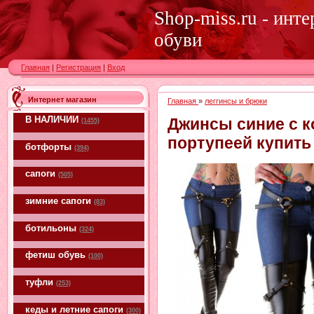
Shop-miss.ru - инт
обуви
Главная
|
Регистрация
|
Вход
Интернет магазин
Главная
»
леггинсы и брюки
В НАЛИЧИИ
Джинсы синие с к
(1455)
портупеей купить
ботфорты
(394)
сапоги
(505)
зимние сапоги
(83)
ботильоны
(324)
фетиш обувь
(100)
туфли
(253)
кеды и летние сапоги
(300)