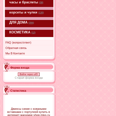
часы и браслеты
(38)
корсеты и чулки
(130)
ДЛЯ ДОМА
(394)
КОСМЕТИКА
(12)
FAQ (вопрос/ответ)
Обратная связь
Мы В Контакте
Форма входа
Войти через uID
Старая форма входа
Статистика
Джинсы синие с кожаными
вставками с портупеей купить в
интернет-магазине shop-miss.ru