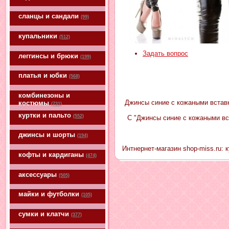
сланцы и сандали
(99)
купальники
(512)
Задать вопрос
леггинсы и брюки
(199)
платья и юбки
(568)
комбинезоны и
Джинсы синие с кожаными вставк
костюмы
(731)
куртки и пальто
(552)
С "Джинсы синие с кожаными вс
джинсы и шорты
(194)
Интнернет-магазин shop-miss.ru: 
кофты и кардиганы
(474)
аксессуары
(505)
майки и футболки
(105)
сумки и клатчи
(377)